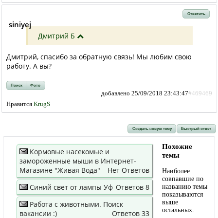
Ответить
siniyej
Дмитрий Б
Дмитрий, спасибо за обратную связь! Мы любим свою
работу. А вы?
Поиск
Фото
добавлено 25/09/2018 23:43:47
#469469
Нравится
KrugS
Создать новую тему
Быстрый ответ
Похожие
Кормовые насекомые и
темы
замороженные мыши в Интернет-
Магазине "Живая Вода"
Нет Ответов
Наиболее
совпавшие по
Синий свет от лампы Уф
Ответов 8
названию темы
показываются
выше
Работа с животными. Поиск
остальных.
вакансии :)
Ответов 33