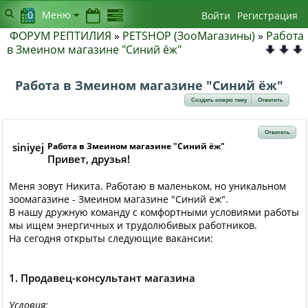
0
Меню
Войти
Регистрация
ФОРУМ РЕПТИЛИЯ
»
PETSHOP (ЗооМагазины)
»
Работа
в Змеином магазине "Синий ёж"
Работа в Змеином магазине "Синий ёж"
Создать новую тему
Ответить
Ответить
siniyej
Работа в Змеином магазине "Синий ёж"
Привет, друзья!
Меня зовут Никита. Работаю в маленьком, но уникальном
зоомагазине - Змеином магазине "Синий ёж".
В нашу дружную команду с комфортными условиями работы
мы ищем энергичных и трудолюбивых работников.
На сегодня открыты следующие вакансии:
1. Продавец-консультант магазина
Условия: