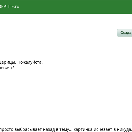
REPTILE.ru
Созда
ящерицы. Пожалуйста.
ловиях?
просто выбрасывает назад в тему... картинка исчезает в никуда..