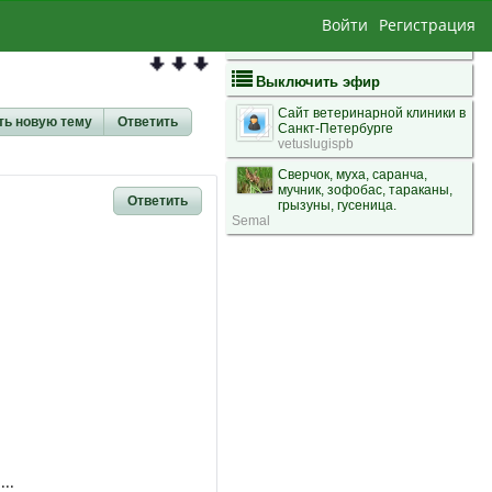
Войти
Регистрация
Выключить эфир
Сайт ветеринарной клиники в
ть новую тему
Ответить
Санкт-Петербурге
vetuslugispb
Сверчок, муха, саранча,
мучник, зофобас, тараканы,
Ответить
грызуны, гусеница.
Semal
..