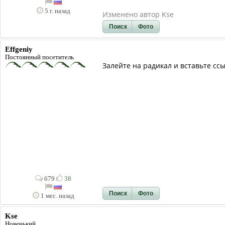
5 г. назад
Изменено автор Kse
Поиск
Фото
Effgeniy
Постоянный посетитель
Залейте на радикал и вставьте сс
679
38
Поиск
Фото
1 мес. назад
Kse
Новенький