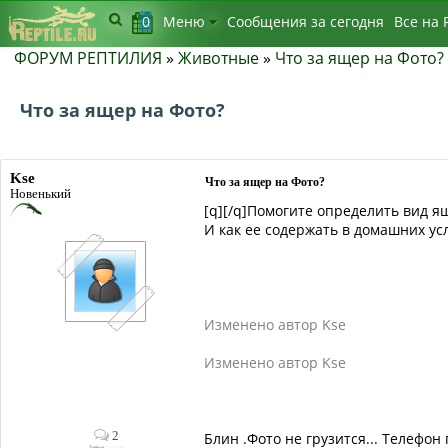
0
Меню
Сообщения за сегодня
Bсе на 
ФОРУМ РЕПТИЛИЯ
»
Животные
»
Что за ящер на Фото?
Что за ящер на Фото?
Kse
Что за ящер на Фото?
Новенький
[q][/q]Помогите определить вид 
И как ее содержать в домашних ус
Изменено автор Kse
Изменено автор Kse
2
Блин .Фото не грузится... Телефон 