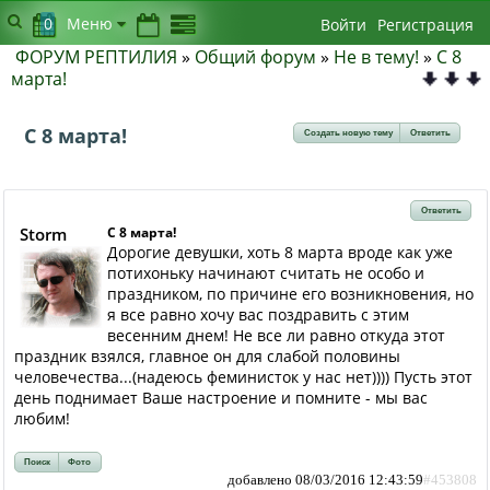
0
Меню
Войти
Регистрация
ФОРУМ РЕПТИЛИЯ
»
Общий форум
»
Не в тему!
»
C 8
марта!
C 8 марта!
Создать новую тему
Ответить
Ответить
Storm
C 8 марта!
Дорогие девушки, хоть 8 марта вроде как уже
потихоньку начинают считать не особо и
праздником, по причине его возникновения, но
я все равно хочу вас поздравить с этим
весенним днем! Не все ли равно откуда этот
праздник взялся, главное он для слабой половины
человечества...(надеюсь феминисток у нас нет)))) Пусть этот
день поднимает Ваше настроение и помните - мы вас
любим!
Поиск
Фото
добавлено 08/03/2016 12:43:59
#453808