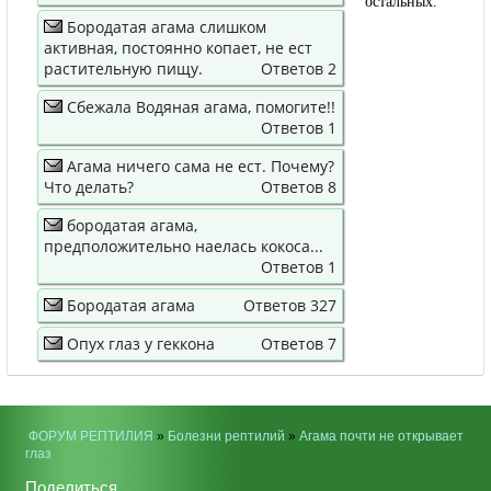
остальных.
Бородатая агама слишком
активная, постоянно копает, не ест
растительную пищу.
Ответов 2
Сбежала Водяная агама, помогите!!
Ответов 1
Агама ничего сама не ест. Почему?
Что делать?
Ответов 8
бородатая агама,
предположительно наелась кокоса...
Ответов 1
Бородатая агама
Ответов 327
Опух глаз у геккона
Ответов 7
ФОРУМ РЕПТИЛИЯ
»
Болезни рептилий
»
Агама почти не открывает
глаз
Поделиться