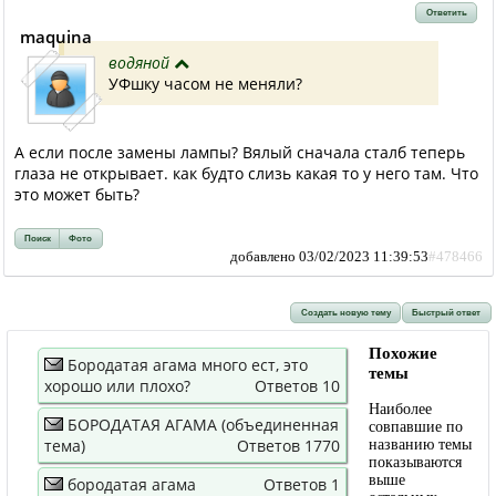
Ответить
maquina
водяной
УФшку часом не меняли?
А если после замены лампы? Вялый сначала сталб теперь
глаза не открывает. как будто слизь какая то у него там. Что
это может быть?
Поиск
Фото
добавлено 03/02/2023 11:39:53
#478466
Создать новую тему
Быстрый ответ
Похожие
Бородатая агама много ест, это
темы
хорошо или плохо?
Ответов 10
Наиболее
БОРОДАТАЯ АГАМА (объединенная
совпавшие по
тема)
Ответов 1770
названию темы
показываются
выше
бородатая агама
Ответов 1