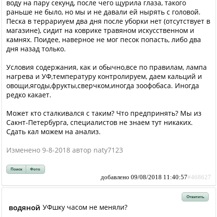
воду на пару секунд, после чего щурила глаза, такого
раньше не было, но мы и не давали ей нырять с головой.
Песка в террариуем два дня после уборки нет (отсутствует в
магазине), сидит на коврике травяном искусственном и
камнях. Поидее, наверное не мог песок попасть, либо два
дня назад только.
Условия содержания, как и обычно,все по правилам, лампа
нагрева и УФ,температуру контролируем, даем кальций и
овощи,ягоды,фрукты,сверчком,иногда зоофобаса. Иногда
редко какает.
Может кто сталкивался с таким? Что предпринять? Мы из
Сакнт-Петербурга, специалистов не знаем тут никаких.
Сдать кал можем на анализ.
Изменено 9-8-2018 автор naty7123
Поиск
Фото
добавлено 09/08/2018 11:40:57
#468627
Ответить
водяной
УФшку часом не меняли?