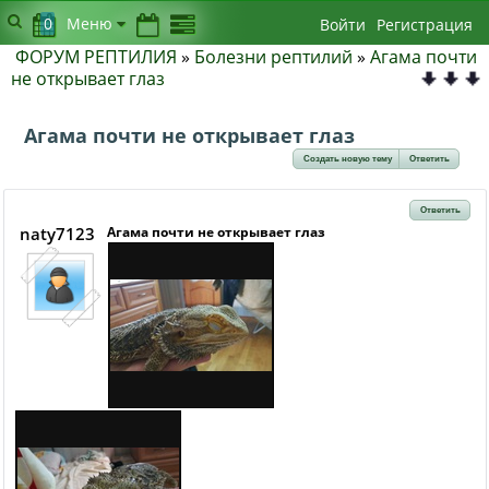
0
Меню
Войти
Регистрация
ФОРУМ РЕПТИЛИЯ
»
Болезни рептилий
»
Агама почти
не открывает глаз
Агама почти не открывает глаз
Создать новую тему
Ответить
Ответить
naty7123
Агама почти не открывает глаз