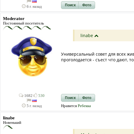
Поиск
Фото
6 г. назад
Moderator
Постоянный посетитель
linabe
Универсальный совет для всех жив
проголодается - съест что дают, то
1682
530
Поиск
Фото
Нравится
Ребекка
5 г. назад
linabe
Новенький