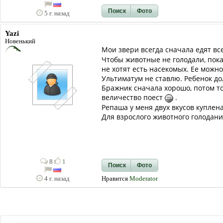
Поиск
Фото
5 г. назад
Yazi
Новенький
Мои звери всегда сначала едят в
Чтобы животные не голодали, пока
не хотят есть насекомых. Ее можно
Ультиматум не ставлю. Ребенок д
Бражник сначала хорошо, потом то
величество поест
.
Репаша у меня двух вкусов куплен
Для взрослого животного голодани
8
1
Поиск
Фото
Нравится
Moderator
4 г. назад