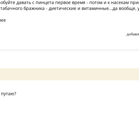
робуйте давать с пинцета первое время - потом и к насекам при
табачного бражника - диетические и витаминные...да вообще, у
лее
добавл
 путаю?