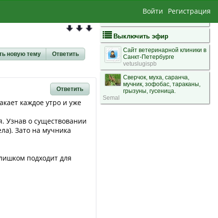
Войти
Регистрация
Выключить эфир
Сайт ветеринарной клиники в
ть новую тему
Ответить
Санкт-Петербурге
vetuslugispb
Сверчок, муха, саранча,
мучник, зофобас, тараканы,
Ответить
грызуны, гусеница.
Semal
акает каждое утро и уже
я. Узнав о существовании
ла). Зато на мучника
слишком подходит для