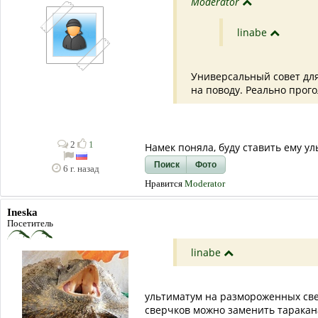
Moderator
linabe
Универсальный совет для 
на поводу. Реально прогол
2
1
Намек поняла, буду ставить ему у
Поиск
Фото
6 г. назад
Нравится
Moderator
Ineska
Посетитель
linabe
ультиматум на размороженных све
сверчков можно заменить таракана