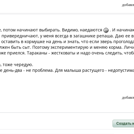
добавл
се, потом начинают выбирать. Видимо, наедаются
. И начинаю
 привередничают, у меня всегда в загашнике репаша. Даю ее в
 оставить в кормушке на день и знать, что если зверь проголода
олжен быть сыт. Поэтому экспериментирую и меняю корма. Личи
же приелся. Тараканы - жестковаты и надо очень следить, чтоб
а, тоже чередую.
е день-два - не проблема. Для малыша растущего - недопустима
добавл
Создать 