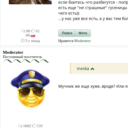
если боитесь что разбегутся - поп
есть еще "не страшные" гусеницы 
чего есть))
...у нас уже все есть, а у вас тем бо
96
62
Поиск
Фото
Нравится
Moderator
5 г. назад
Moderator
Постоянный посетитель
Ineska
Мучник же еще хуже, вроде? Или я
1682
530