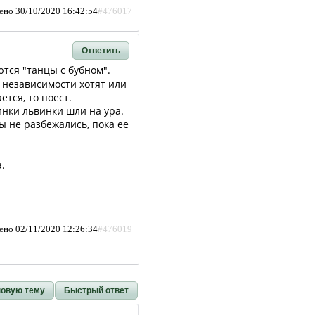
ено 30/10/2020 16:42:54
#476017
Ответить
тся "танцы с бубном".
 независимости хотят или
ется, то поест.
нки львинки шли на ура.
ы не разбежались, пока ее
.
ено 02/11/2020 12:26:34
#476019
новую тему
Быстрый ответ