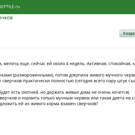
REPTILE.ru
рчков
Созда
, мелочь еще, сейчас ей около 4 недель. Активная, спокойная, к
рчками (размороженными), потом докупила живого мучного черв
т сверчков практически полностью (сегодня всего пару штук съе
будет есть охотней, но держать живых дома не очень хочется(
сверчков и кормить только мучным червем или такая диета не 
дложить ей из живого корма взамен сверчков?