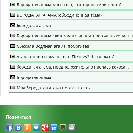
Бородатая агама много ест, это хорошо или плохо?
БОРОДАТАЯ АГАМА (объединенная тема)
бородатая агама
Бородатая агама слишком активная, постоянно копает, 
Сбежала Водяная агама, помогите!!
Агама ничего сама не ест. Почему? Что делать?
бородатая агама, предположительно наелась кокоса...
Бородатая агама
Моя бородатая агама не хочет есть
Поделиться