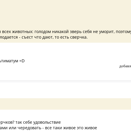
всех животных: голодом никакой зверь себя не уморит, поэтому
одается - съест что дают, то есть сверчка.
льтиматум =D
добавл
рчков? так себе удовольствие
ми или чередовать - все таки живое это живое