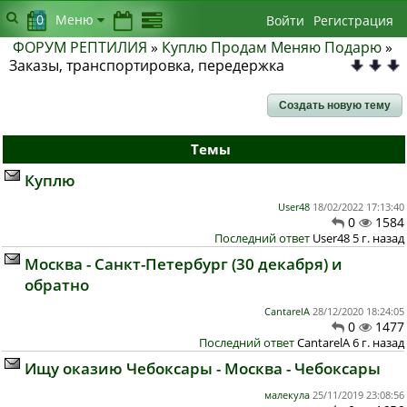
0
Меню
Войти
Регистрация
ФОРУМ РЕПТИЛИЯ
»
Куплю Продам Меняю Подарю
»
Заказы, транспортировка, передержка
Создать новую тему
Темы
Куплю
User48
18/02/2022 17:13:40
0
1584
Последний ответ
User48 5 г. назад
Москва - Санкт-Петербург (30 декабря) и
обратно
CantarelA
28/12/2020 18:24:05
0
1477
Последний ответ
CantarelA 6 г. назад
Ищу оказию Чебоксары - Москва - Чебоксары
малекула
25/11/2019 23:08:56