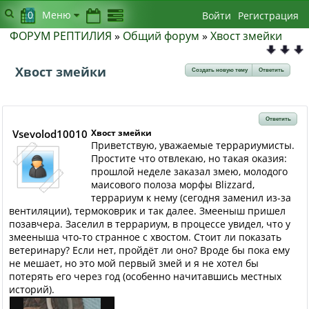
0
Меню
Войти
Регистрация
ФОРУМ РЕПТИЛИЯ
»
Общий форум
»
Хвост змейки
Хвост змейки
Создать новую тему
Ответить
Ответить
Vsevolod10010
Хвост змейки
Приветствую, уважаемые террариумисты.
Простите что отвлекаю, но такая оказия:
прошлой неделе заказал змею, молодого
маисового полоза морфы Blizzard,
террариум к нему (сегодня заменил из-за
вентиляции), термоковрик и так далее. Змееныш пришел
позавчера. Заселил в террариум, в процессе увидел, что у
змееныша что-то странное с хвостом. Стоит ли показать
ветеринару? Если нет, пройдёт ли оно? Вроде бы пока ему
не мешает, но это мой первый змей и я не хотел бы
потерять его через год (особенно начитавшись местных
историй).