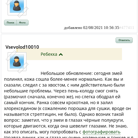
Поиск
Фото
добавлено 02/08/2021 10:56:35
#477411
Ответить
Vsevolod10010
Ребекка
Небольшое обновление: сегодня змей
полинял, кожа сошла более-менее нормально. Как вы и
сказали, следил с за хвостом, с ним действительно были
небольшие проблемы. Через пень-колоду смог снять
(размочил сначала, конечно же), но слегка ободрал ей
самый кончик. Ранка совсем крохотная, но я залил
хлорекседином (к сожалению порошка для сушки, вроде он
называется стрептицин, не было). Однако возник такой
вопрос: заметил, что у змеи в глазах чёрные полукруги,
которые двигаются, когда она шевелит глазами. Не знаю,
как это описать, могу попробовать с
фотографировать
(правда линии, как и глаза ну очень маленькие и тонкие и я