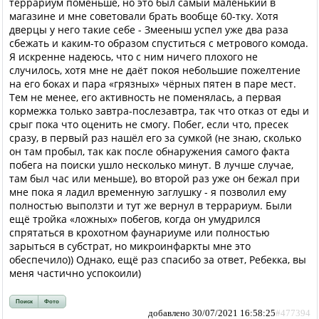
террариум поменьше, но это был самый маленький в
магазине и мне советовали брать вообще 60-тку. Хотя
дверцы у него такие себе - Змееныш успел уже два раза
сбежать и каким-то образом спуститься с метрового комода.
Я искренне надеюсь, что с ним ничего плохого не
случилось, хотя мне не даёт покоя небольшие пожелтение
на его боках и пара «грязных» чёрных пятен в паре мест.
Тем не менее, его активность не поменялась, а первая
кормежка только завтра-послезавтра, так что отказ от еды и
срыг пока что оценить не смогу. Побег, если что, пресек
сразу, в первый раз нашёл его за сумкой (не знаю, сколько
он там пробыл, так как после обнаружения самого факта
побега на поиски ушло несколько минут. В лучше случае,
там был час или меньше), во второй раз уже он бежал при
мне пока я ладил временную заглушку - я позволил ему
полностью выползти и тут же вернул в террариум. Были
ещё тройка «ложных» побегов, когда он умудрился
спрятаться в крохотном фаунариуме или полностью
зарыться в субстрат, но микроинфаркты мне это
обеспечило)) Однако, ещё раз спасибо за ответ, Ребекка, вы
меня частично успокоили)
Поиск
Фото
добавлено 30/07/2021 16:58:25
#477394