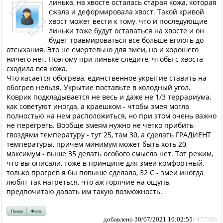
линька, на хвосте осталась старая кожа, которая
сжала и деформировала хвост. Такой кривой
хвост может вести к тому, что и последующие
линьки тоже будут оставаться на хвосте и он
будет травмироваться все больше вплоть до
отсыхания. Это не смертельно для змеи, но и хорошего
ничего нет. Поэтому при линьке следите, чтобы с хвоста
сходила вся кожа.
Что касается обогрева, единственное укрытие ставить на
обогрев нельзя. Укрытие поставьте в холодный угол.
Коврик подкладывается не весь и даже не 1/3 террариума,
как советуют иногда, а краешком - чтобы змея могла
полностью на нем расположиться, но при этом очень важно
не перегреть. Вообще змеям нужно не четко прибить
гвоздями температуру - тут 25, там 30, а сделать ГРАДИЕНТ
температуры, причем минимум может быть хоть 20,
максимум - выше 35 делать особого смысла нет. Тот режим,
что вы описали, тоже в принципе для змеи комфортный,
только прогрев я бы повыше сделала, 32 С - змеи иногда
любят так нагреться, что аж горячие на ощупь,
предпочитаю давать им такую возможность.
Поиск
Фото
добавлено 30/07/2021 10:02:55
#477390