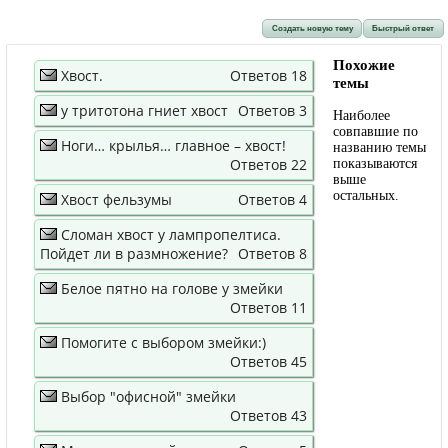
Создать новую тему
Быстрый ответ
Похожие
Хвост.
Ответов 18
темы
у тритотона гниет хвост
Ответов 3
Наиболее
совпавшие по
Ноги… крылья… главное – хвост!
названию темы
Ответов 22
показываются
выше
остальных.
Хвост фельзумы
Ответов 4
Сломан хвост у лампропелтиса.
Пойдет ли в размножение?
Ответов 8
Белое пятно на голове у змейки
Ответов 11
Помогите с выбором змейки:)
Ответов 45
Выбор "офисной" змейки
Ответов 43