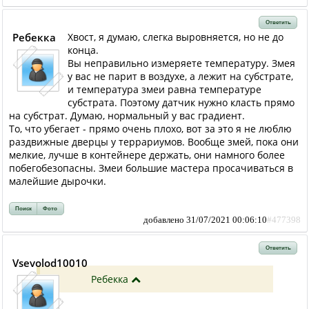
Ответить
Ребекка
Хвост, я думаю, слегка выровняется, но не до
конца.
Вы неправильно измеряете температуру. Змея
у вас не парит в воздухе, а лежит на субстрате,
и температура змеи равна температуре
субстрата. Поэтому датчик нужно класть прямо
на субстрат. Думаю, нормальный у вас градиент.
То, что убегает - прямо очень плохо, вот за это я не люблю
раздвижные дверцы у террариумов. Вообще змей, пока они
мелкие, лучше в контейнере держать, они намного более
побегобезопасны. Змеи большие мастера просачиваться в
малейшие дырочки.
Поиск
Фото
добавлено 31/07/2021 00:06:10
#477398
Ответить
Vsevolod10010
Ребекка