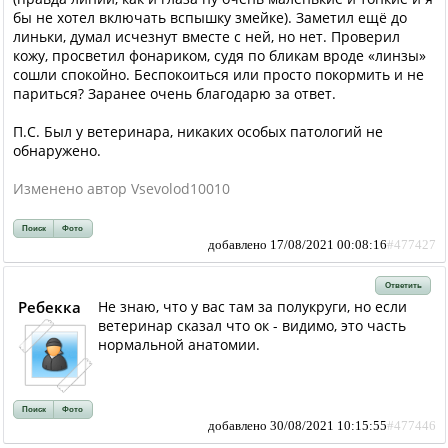
бы не хотел включать вспышку змейке). Заметил ещё до
линьки, думал исчезнут вместе с ней, но нет. Проверил
кожу, просветил фонариком, судя по бликам вроде «линзы»
сошли спокойно. Беспокоиться или просто покормить и не
париться? Заранее очень благодарю за ответ.
П.С. Был у ветеринара, никаких особых патологий не
обнаружено.
Изменено автор Vsevolod10010
Поиск
Фото
добавлено 17/08/2021 00:08:16
#477427
Ответить
Ребекка
Не знаю, что у вас там за полукруги, но если
ветеринар сказал что ок - видимо, это часть
нормальной анатомии.
Поиск
Фото
добавлено 30/08/2021 10:15:55
#477446