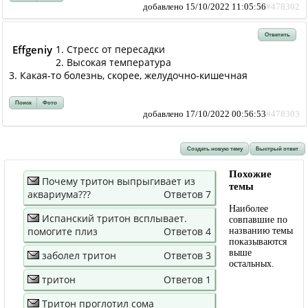
добавлено 15/10/2022 11:05:56
#478302
Ответить
Effgeniy
1. Стресс от пересадки
2. Высокая температура
3. Какая-то болезнь, скорее, желудочно-кишечная
Поиск
Фото
добавлено 17/10/2022 00:56:53
#478303
Создать новую тему
Быстрый ответ
Похожие
Почему тритон выпрыгивает из
темы
аквариума???
Ответов 7
Наиболее
Испанский тритон всплывает.
совпавшие по
помогите плиз
Ответов 4
названию темы
показываются
выше
заболел тритон
Ответов 3
остальных.
тритон
Ответов 1
Тритон проглотил сома