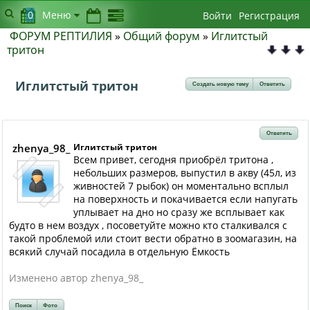
0
Меню
Войти
Регистрация
ФОРУМ РЕПТИЛИЯ
»
Общий форум
»
Иглитстый
тритон
Иглитстый тритон
Создать новую тему
Ответить
Ответить
zhenya_98_
Иглитстый тритон
Всем привет, сегодня приобрёл тритона ,
небольших размеров, выпустил в акву (45л, из
живностей 7 рыбок) он моментально всплыл
на поверхность и покачивается если напугать
уплывает на дно но сразу же всплывает как
будто в нем воздух , посоветуйте можно кто сталкивался с
такой проблемой или стоит вести обратно в зоомагазин, на
всякий случай посадила в отдельную Ёмкость
Изменено автор zhenya_98_
Поиск
Фото