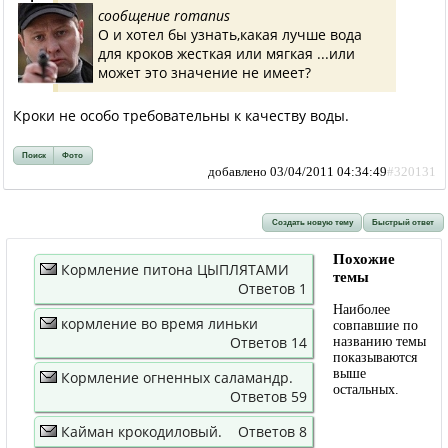
сообщение romanus
О и хотел бы узнать,какая лучше вода
для кроков жесткая или мягкая ...или
может это значение не имеет?
Кроки не особо требовательны к качеству воды.
Поиск
Фото
добавлено 03/04/2011 04:34:49
#320131
Создать новую тему
Быстрый ответ
Похожие
Кормление питона ЦЫПЛЯТАМИ
темы
Ответов 1
Наиболее
кормление во время линьки
совпавшие по
Ответов 14
названию темы
показываются
выше
Кормление огненных саламандр.
остальных.
Ответов 59
Кайман крокодиловый.
Ответов 8