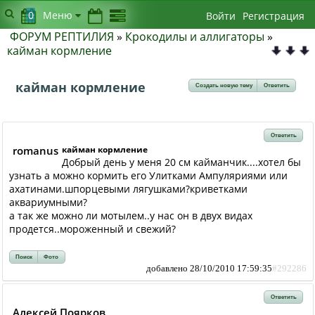
0
Меню
Войти
Регистрация
ФОРУМ РЕПТИЛИЯ
»
Крокодилы и аллигаторы
»
кайман кормление
кайман кормление
Создать новую тему
Ответить
Ответить
romanus
кайман кормление
Добрый день у меня 20 см кайманчик....хотел бы
узнать а можно кормить его Улитками Ампуляриями или
ахатинами.шпорцевыми лягушками?криветками
аквариумными?
а так же можно ли мотылем..у нас он в двух видах
продется..мороженный и свежий?
Поиск
Фото
добавлено 28/10/2010 17:59:35
#292286
Ответить
Алексей Поярков