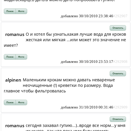
Поиск
Фото
добавлено 30/10/2010 23:38:46
#292907
Ответить
romanus
О и хотел бы узнать,какая лучше вода для кроков
жесткая или мягкая ...или может это значение не
имеет?
Поиск
Фото
добавлено 30/10/2010 23:53:17
#292908
Ответить
alpinen
Маленьким крокам можно давать невареные
неочищенные (!) креветки по размеру. Вода
главное чтобы фильтровалась
Поиск
Фото
добавлено 31/10/2010 00:31:46
#292909
Ответить
romanus
сегодня захавал гупию...)..вроде все норм...у мня
их много...так что пока ими буду кормить.