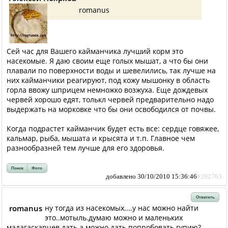
romanus
Сей час для Вашего кайманчика лучший корм это
насекомые. Я даю своим еще голых мышат, а что бы они
плавали по поверхности воды и шевелились, так лучше на
них кайманчики реагируют, под кожу мышонку в область
горла ввожу шприцем немножко возжуха. Еще дождевых
червей хорошо едят, толькл червей предварительно надо
выдержать на морковке что бы они освободился от почвы.
Когда подрастет кайманчик будет есть все: сердце говяжее,
кальмар, рыба, мышата и крысята и т.п. Главное чем
разнообразней тем лучше для его здоровья.
Поиск
Фото
добавлено 30/10/2010 15:36:46
#292763
Ответить
romanus
ну тогда из насекомых....у нас можно найти
это..мотыль.думаю можно и маленьких
мадагаскарцев дать.а можно дать попробовать гупию?