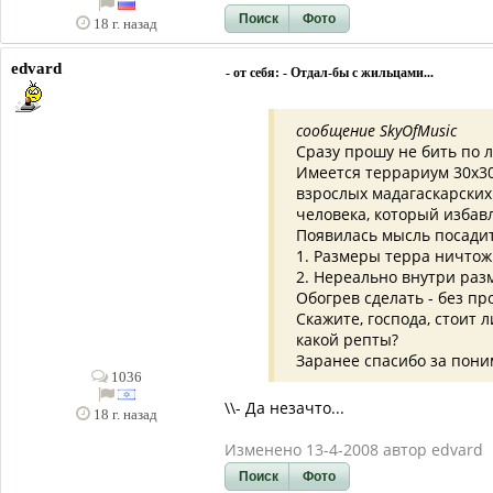
Поиск
Фото
18 г. назад
edvard
- от себя: - Отдал-бы с жильцами...
сообщение SkyOfMusic
Сразу прошу не бить по л
Имеется террариум 30х30х
взрослых мадагаскарских
человека, который избавл
Появилась мысль посадить
1. Размеры терра ничто
2. Нереально внутри раз
Обогрев сделать - без п
Скажите, господа, стоит
какой репты?
Заранее спасибо за пони
1036
\\- Да незачто...
18 г. назад
Изменено 13-4-2008 автор edvard
Поиск
Фото