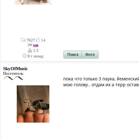
7627
14
1.5
Поиск
Фото
8 г. назад
SkyOfMusic
Посетитель
пока что только 3 паука, йеменск
мою голову.. отдам их а терр оста