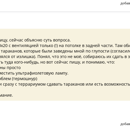
добав
ицу, сейчас объясню суть вопроса.
20 с вентиляцией только (!) на потолке в задней части. Там об
 тараканов, которые были заведены мной по глупости (согласил
ялся от излишка). Понял, что это не моё, собираюсь их сдать в 
 туда кого-нибудь, но вот сейчас пишу, и понимаю, что:
жны просто
местить ультрафиолетовую лампу.
роблем (термошнур)
 ли сразу с террариумом сдавать тараканов или есть возможнос
мание.
добав