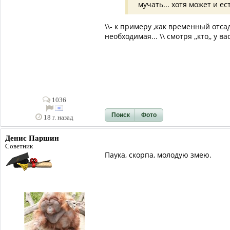
мучать... хотя может и е
\\- к примеру ,как временный отс
необходимая... \\ смотря ,,кто,, у вас
1036
Поиск
Фото
18 г. назад
Денис Паршин
Советник
Паука, скорпа, молодую змею.