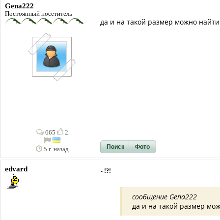
Gena222
Постоянный посетитель
да и на такой размер можно найти
665
2
Поиск
Фото
5 г. назад
edvard
- !?!
сообщение Gena222
да и на такой размер мо