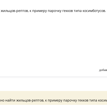
 жильцов-рептов, к примеру парочку гекков типа косимботусов.
добав
жно найти жильцов-рептов, к примеру парочку гекков типа коси