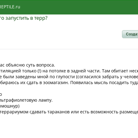
REPTILE.ru
го запустить в терр?
Созда
час объясню суть вопроса.
иляцией только (!) на потолке в задней части. Там обитает не
е были заведены мной по глупости (согласился забрать у челове
собираюсь их сдать в зоомагазин. Появилась мысль посадить туда
о
ультрафиолетовую лампу.
ермошнур)
 с террариумом сдавать тараканов или есть возможность размещ