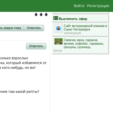
Войти
Регистрация
Выключить эфир
Сайт ветеринарной клиники в
ть новую тему
Ответить
Санкт-Петербурге
vetuslugispb
Сверчок, муха, саранча,
мучник, зофобас, тараканы,
Ответить
грызуны, гусеница.
Semal
сколько взрослых
ка, который избавлялся от
 кого-нибудь, но вот
ения там какой репты?