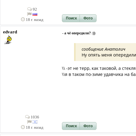
92
Поиск
Фото
18 г. назад
edvard
- а чё опередили? :))
сообщение Анатолич
Ну опять меня опередил
\\ -эт не терр, как таковой, а стек
\\я в таком по-зиме удавчика на ба
1036
Поиск
Фото
18 г. назад