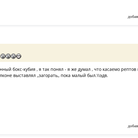
добав
и
лянный бокс-кубия , я так понял - я же думал , что касаемо рептов
лконе выставлял ,,загорать,, пока малый был.\\эдв.
добав