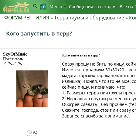
0
Меню
Сообщения за сегодня
Bсе на 
ФОРУМ РЕПТИЛИЯ
»
Террариумы и оборудование
»
Ко
Кого запустить в терр?
SkyOfMusic
Кого запустить в терр?
Посетитель
Сразу прошу не бить по лицу, сей
Имеется террариум 30х30х20 с вент
мадагаскарских тараканов, которы
излишка). Понял, что это не моё, 
сейчас пишу, и понимаю, что:
1. Размеры терра ничтожны прост
2. Нереально внутри разместить 
Обогрев сделать - без проблем (т
Скажите, господа, стоит ли сразу
Заранее спасибо за понимание.
92