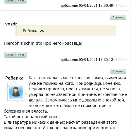
Поиск
Фото
добавлено 05/04/2021 13:36:49
#476959
Ответить
vnzdr
Ребекка
Hierophis schmidti) Про него,красавца)
Поиск
Фото
добавлено 05/04/2021 18:35:12
#476963
Ответить
Ребекка
Как-то попалась мне взрослая самка, выменяли
уже не помню на кого. Природница, конечно.
Недолго прожила, поесть, кажется, не успела,
умерла по неизвестной причине, вскрытие я не
делала. Запомнилась мне довольно спокойной,
но возможно это было не спокойствие, а
болезненная вялость.
Такой вот печальный опыт.
В литературе никаких данных насчет разведения этого
вида в неволе нет. А так по содержанию примерно как