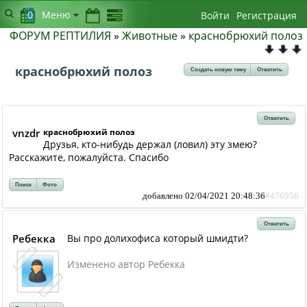
0
Меню
Войти
Регистрация
ФОРУМ РЕПТИЛИЯ
»
Животные
»
краснобрюхий полоз
краснобрюхий полоз
Создать новую тему
Ответить
Ответить
vnzdr
краснобрюхий полоз
Друзья, кто-нибудь держал (ловил) эту змею?
Расскажите, пожалуйста. Спасибо
Поиск
Фото
добавлено 02/04/2021 20:48:36
#476956
Ответить
Ребекка
Вы про долихофиса который шмидти?
Изменено автор Ребекка