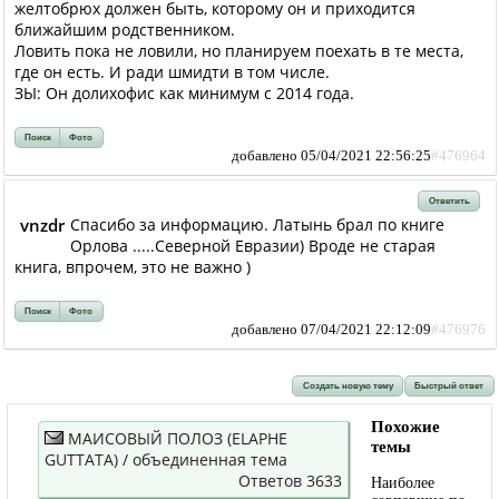
желтобрюх должен быть, которому он и приходится
ближайшим родственником.
Ловить пока не ловили, но планируем поехать в те места,
где он есть. И ради шмидти в том числе.
ЗЫ: Он долихофис как минимум с 2014 года.
Поиск
Фото
добавлено 05/04/2021 22:56:25
#476964
Ответить
vnzdr
Спасибо за информацию. Латынь брал по книге
Орлова .....Северной Евразии) Вроде не старая
книга, впрочем, это не важно )
Поиск
Фото
добавлено 07/04/2021 22:12:09
#476976
Создать новую тему
Быстрый ответ
Похожие
МАИСОВЫЙ ПОЛОЗ (ELAPHE
темы
GUTTATA) / объединенная тема
Ответов 3633
Наиболее