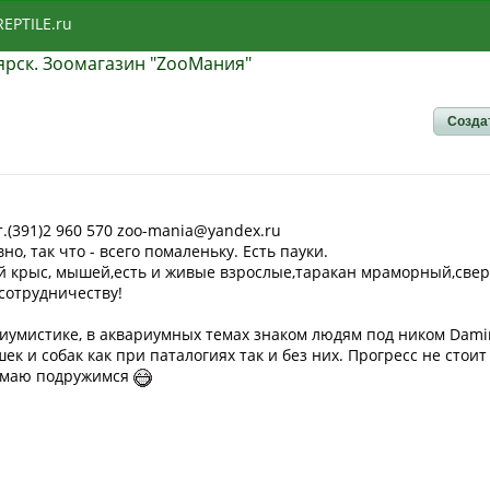
REPTILE.ru
ярск. Зоомагазин "ZooМания"
Созда
.(391)2 960 570 zoo-mania@yandex.ru
о, так что - всего помаленьку. Есть пауки.
й крыс, мышей,есть и живые взрослые,таракан мраморный,свер
сотрудничеству!
риумистике, в аквариумных темах знаком людям под ником Dami
к и собак как при паталогиях так и без них. Прогресс не стоит
думаю подружимся