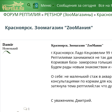
0
Меню
Сообщения за сегодня
Bсе на 
ФОРУМ РЕПТИЛИЯ
»
PETSHOP (ЗооМагазины)
»
Красно
Красноярск. Зоомагазин "ZooМания"
Damir
Красноярск. Зоомагазин "ZooМания"
Новенький
г.Красноярск Ладо Кецховелии 99 т
Рептилиями занимаемся не так давн
Кормовая база- заморозка голыше
Будем рады новым знакомствам и 
О себе: не маленький стаж в аква
консультациями по кормам для коше
затянула тема рептилий,так что 
С уважением, Дмитрий.
1