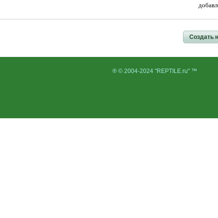
добавл
Создать 
® © 2004-2024 "REPTILE.ru" ™