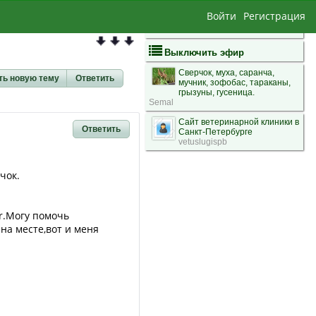
Войти
Регистрация
Выключить эфир
Сверчок, муха, саранча,
ть новую тему
Ответить
мучник, зофобас, тараканы,
грызуны, гусеница.
Semal
Сайт ветеринарной клиники в
Ответить
Санкт-Петербурге
vetuslugispb
чок.
r.Могу помочь
 на месте,вот и меня