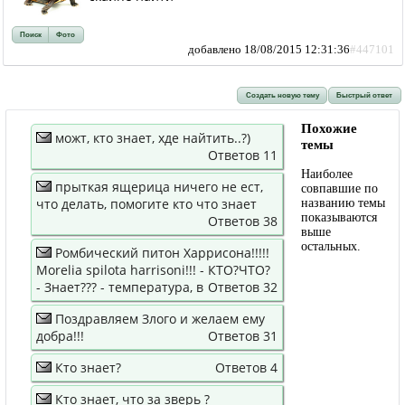
Поиск
Фото
добавлено 18/08/2015 12:31:36
#447101
Создать новую тему
Быстрый ответ
Похожие
можт, кто знает, хде найтить..?)
темы
Ответов 11
Наиболее
прыткая ящерица ничего не ест,
совпавшие по
что делать, помогите кто что знает
названию темы
показываются
Ответов 38
выше
остальных.
Ромбический питон Харрисона!!!!!
Morelia spilota harrisoni!!! - КТО?ЧТО?
- Знает??? - температура, в
Ответов 32
Поздравляем Злого и желаем ему
добра!!!
Ответов 31
Кто знает?
Ответов 4
Кто знает, что за зверь ?