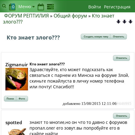
0
Меню
Войти
Регистрация
ФОРУМ РЕПТИЛИЯ
»
Общий форум
»
Кто знает
злого???
Кто знает злого???
Создать новую тему
Ответить
Ответить
Zigmanuir
Кто знает злого???
Здравствуйте, кто может подсказать как
связаться с парнем из Минска на форуме Злой,
скиньте пожайлуста в личку номер телефона
или почту! Спасибо!!!
Поиск
Фото
добавлено 15/08/2015 12:11:06
#446995
Ответить
spotted
знают то многие,но он что то давно с форумов
пропал.олег его зовут.вы попробуйте его в
скайпе найти