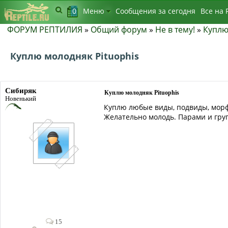
0
Меню
Сообщения за сегодня
Bсе на 
ФОРУМ РЕПТИЛИЯ
»
Общий форум
»
Не в тему!
»
Куплю
Куплю молодняк Pituophis
Сибиряк
Куплю молодняк Pituophis
Новенький
Куплю любые виды, подвиды, мор
Желательно молодь. Парами и гру
15