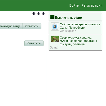
Войти
Регистрация
Выключить эфир
Сайт ветеринарной клиники в
ть новую тему
Ответить
Санкт-Петербурге
vetuslugispb
Сверчок, муха, саранча,
мучник, зофобас, тараканы,
Ответить
грызуны, гусеница.
Semal