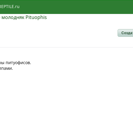
REPTILE.ru
 молодняк Pituophis
Созда
фы питуофисов.
ппами.