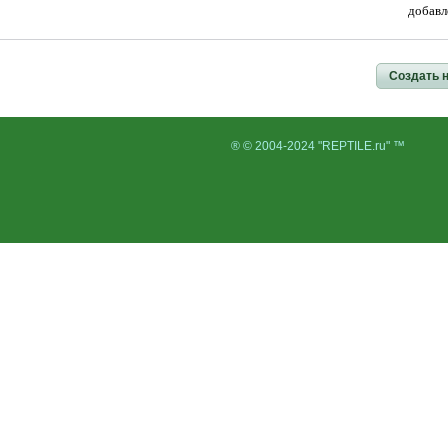
добавл
Создать 
® © 2004-2024 "REPTILE.ru" ™