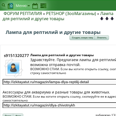
0
Меню
ФОРУМ РЕПТИЛИЯ
»
PETSHOP (ЗооМагазины)
»
Лампа
для рептилий и другие товары
Лампа для рептилий и другие товары
Создать новую тему
Ответить
s9151320277
Лампа для рептилий и другие товары
Здравствуйте. Предлагаем лампы для рептилий 
возможна отправка почтой.
ВОЗМОЖНО СПАМ. Если вы хотите открыть ссылку, скоп
строку самостоятельно
Аксессуары для аквариума и разные товары для животных.
ВОЗМОЖНО СПАМ. Если вы хотите открыть ссылку, скопируйте ее в адре
самостоятельно
добавлено 13
Поиск
Фото