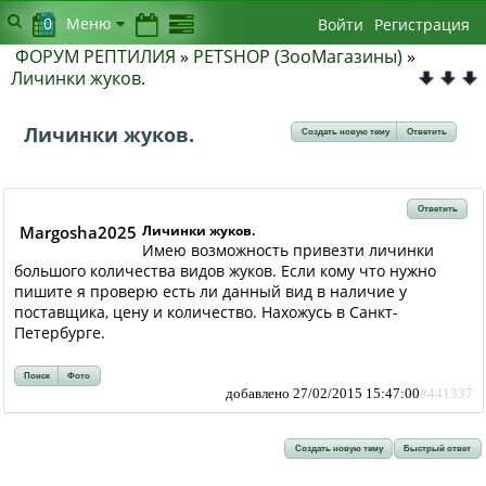
0
Меню
Войти
Регистрация
ФОРУМ РЕПТИЛИЯ
»
PETSHOP (ЗооМагазины)
»
Личинки жуков.
Личинки жуков.
Создать новую тему
Ответить
Ответить
Margosha2025
Личинки жуков.
Имею возможность привезти личинки
большого количества видов жуков. Если кому что нужно
пишите я проверю есть ли данный вид в наличие у
поставщика, цену и количество. Нахожусь в Санкт-
Петербурге.
Поиск
Фото
добавлено 27/02/2015 15:47:00
#441337
Создать новую тему
Быстрый ответ