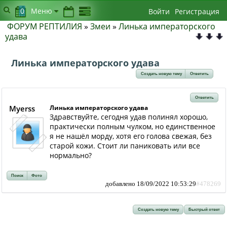
0
Меню
Войти
Регистрация
ФОРУМ РЕПТИЛИЯ
»
Змеи
»
Линька императорского
удава
Линька императорского удава
Создать новую тему
Ответить
Ответить
Myerss
Линька императорского удава
Здравствуйте, сегодня удав полинял хорошо,
практически полным чулком, но единственное
я не нашёл морду, хотя его голова свежая, без
старой кожи. Стоит ли паниковать или все
нормально?
Поиск
Фото
добавлено 18/09/2022 10:53:29
#478269
Создать новую тему
Быстрый ответ