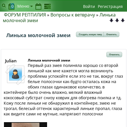
0
Меню
Войти
Регистрация
ФОРУМ РЕПТИЛИЯ
»
Вопросы к ветврачу
»
Линька
молочной змеи
Линька молочной змеи
Создать новую тему
Ответить
Ответить
Julian
Линька молочной змеи
Первый раз змея полиняла хорошо со второй
линькой как мне кажется могла возникнуть
проблема успокойте если это не так, вокруг глаз
белые полосочки как-будто осталась кожа на
обоих глазах одинаковое количество, в
контейнере было очень влажно, мелкий влажный
кокосовый субстрат снизу коврик для обогрева поилка и тд.
Кожу после линьки не обнаружил в контейнере, змею не
трогал, белесый оттенок характерный линьке пропал, глаза
как видите сами не мутные, напрягают полосочки