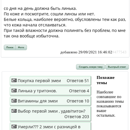
со дня на день должна быть линька.
По коже и посмотрите, сошли линзы или нет.
Белые кольца, наиболее вероятно, обусловлены тем как раз,
что кожа начала отслаиваться.
При такой влажности должна полинять без проблем, по мне
так она вообще избыточна.
Поиск
Фото
добавлено 29/09/2021 16:46:02
#477543
Создать новую тему
Быстрый ответ
Похожие
Покупка первой змеи
Ответов 51
темы
Линька у тритонов.
Ответов 4
Наиболее
совпавшие по
Витамины для змеи
Ответов 10
названию темы
показываются
Выбор первой змеи , удав/питон?
выше
остальных.
Ответов 203
Умерли??? 2 змеи с разницей в