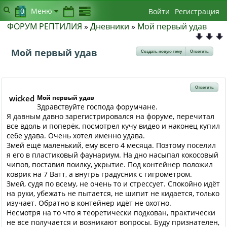
0
Меню
Войти
Регистрация
ФОРУМ РЕПТИЛИЯ
»
Дневники
»
Мой первый удав
Мой первый удав
Создать новую тему
Ответить
Ответить
wicked
Мой первый удав
Здравствуйте господа форумчане.
Я давным давно зарегистрировался на форуме, перечитал
все вдоль и поперёк, посмотрел кучу видео и наконец купил
себе удава. Очень хотел именно удава.
Змей ещё маленький, ему всего 4 месяца. Поэтому поселил
я его в пластиковый фаунариум. На дно насыпал кокосовый
чипов, поставил поилку, укрытие. Под контейнер положил
коврик на 7 Ватт, а внутрь градусник с гигрометром.
Змей, судя по всему, не очень то и стрессует. Спокойно идёт
на руки, убежать не пытается, не шипит не кидается, только
изучает. Обратно в контейнер идёт не охотно.
Несмотря на то что я теоретически подкован, практически
не все получается и возникают вопросы. Буду признателен,