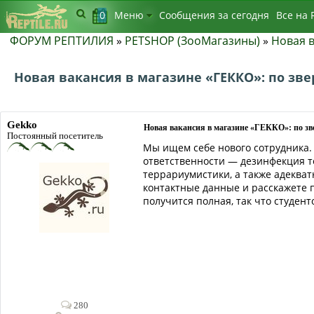
0
Меню
Сообщения за сегодня
Bсе на 
ФОРУМ РЕПТИЛИЯ
»
PETSHOP (ЗооМагазины)
»
Новая в
Новая вакансия в магазине «ГЕККО»: по зв
Gekko
Новая вакансия в магазине «ГЕККО»: по з
Постоянный посетитель
Мы ищем себе нового сотрудника.
ответственности — дезинфекция т
террариумистики, а также адекват
контактные данные и расскажете п
получится полная, так что студент
280