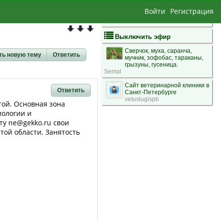
Войти
Регистрация
Выключить эфир
Сверчок, муха, саранча,
ть новую тему
Ответить
мучник, зофобас, тараканы,
грызуны, гусеница.
Semal
Сайт ветеринарной клиники в
Ответить
Санкт-Петербурге
vetuslugispb
той. Основная зона
иологии и
ту ne@gekko.ru свои
той области. Занятость