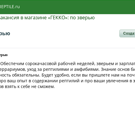
REPTILE.ru
акансия в магазине «ГЕККО»: по зверью
ерью
Созда
верью
 Обеспечим сорокачасовой рабочей неделей, зверьем и зарпла
еррариумов, уход за рептилиями и амфибиями. Знание основ б
ность обязательны. Будет удобно, если вы пришлете нам на поч
ро ваш опыт в содержании рептилий и про ваши увлечения в э
ов взять к себе не сможем.