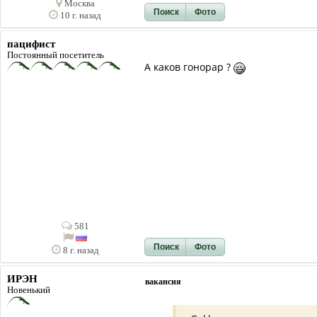
Москва
Поиск
Фото
10 г. назад
пацифист
Постоянный посетитель
А каков гонорар ?
581
Поиск
Фото
8 г. назад
ИРЭН
вакансия
Новенький