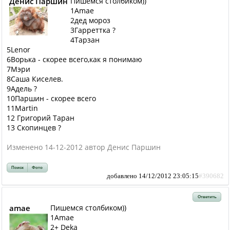
Денис Паршин
Пишемся столбиком))
1Amae
2дед мороз
3Гарреттка ?
4Тарзан
5Lenor
6Ворька - скорее всего,как я понимаю
7Мэри
8Саша Киселев.
9Адель ?
10Паршин - скорее всего
11Martin
12 Григорий Таран
13 Скопинцев ?
Изменено 14-12-2012 автор Денис Паршин
Поиск
Фото
добавлено 14/12/2012 23:05:15
#390682
Ответить
amae
Пишемся столбиком))
1Amae
2+ Deka