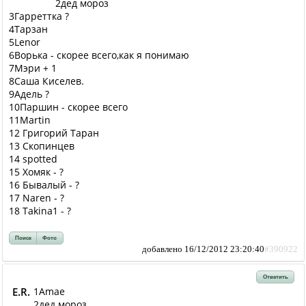
2дед мороз
3Гарреттка ?
4Тарзан
5Lenor
6Ворька - скорее всего,как я понимаю
7Мэри + 1
8Саша Киселев.
9Адель ?
10Паршин - скорее всего
11Martin
12 Григорий Таран
13 Скопинцев
14 spotted
15 Хомяк - ?
16 Бывалый - ?
17 Naren - ?
18 Takina1 - ?
Поиск
Фото
добавлено 16/12/2012 23:20:40
#390922
Ответить
E.R.
1Amae
2дед мороз