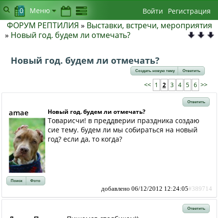
0
Меню
Войти
Регистрация
ФОРУМ РЕПТИЛИЯ
»
Выставки, встречи, мероприятия
»
Новый год. будем ли отмечать?
Новый год. будем ли отмечать?
Создать новую тему
Ответить
<<
1
2
3
4
5
6
>>
Ответить
amae
Новый год. будем ли отмечать?
Товарисчи! в преддверии праздника создаю
сие тему. будем ли мы собираться на новый
год? если да, то когда?
Поиск
Фото
добавлено 06/12/2012 12:24:05
#389714
Ответить