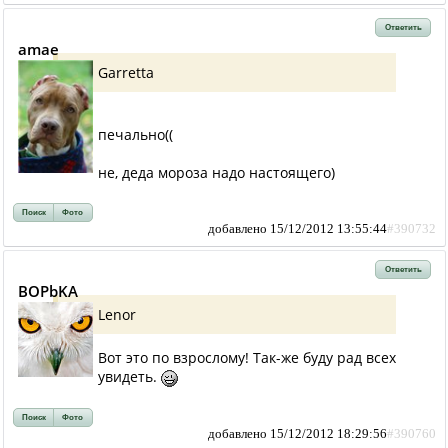
Ответить
amae
Garretta
печально((
не, деда мороза надо настоящего)
Поиск
Фото
добавлено 15/12/2012 13:55:44
#390732
Ответить
BOPbKA
Lenor
Вот это по взрослому! Так-же буду рад всех
увидеть.
Поиск
Фото
добавлено 15/12/2012 18:29:56
#390760