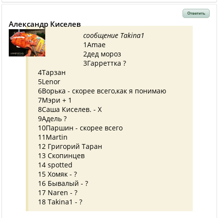
Ответить
Александр Киселев
сообщение Takina1
1Amae
2дед мороз
3Гарреттка ?
4Тарзан
5Lenor
6Ворька - скорее всего,как я понимаю
7Мэри + 1
8Саша Киселев. - Х
9Адель ?
10Паршин - скорее всего
11Martin
12 Григорий Таран
13 Скопинцев
14 spotted
15 Хомяк - ?
16 Бывалый - ?
17 Naren - ?
18 Takina1 - ?