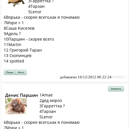
3Гарреттка ?
4Тарзан
5Lenor
6Ворька - скорее всего,как я понимаю
7Мэри + 1
8Саша Киселев.
9Адель ?
10Паршин - скорее всего
11Martin
12 Григорий Таран
13 Скопинцев
14 spotted
Поиск
Фото
добавлено 16/12/2012 06:22:24
#390815
Ответить
Денис Паршин
1Amae
2дед мороз
3Гарреттка ?
4Тарзан
5Lenor
6Ворька - скорее всего,как я понимаю
7Мэри + 1