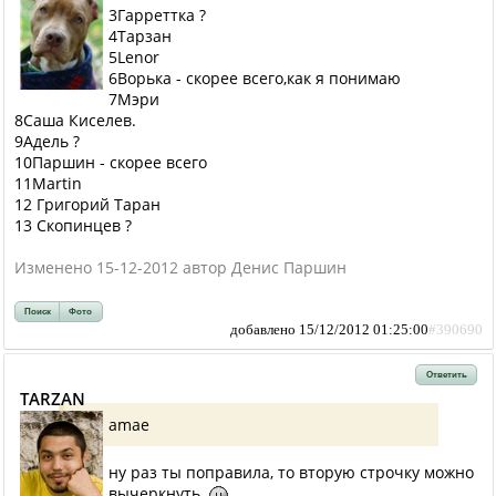
3Гарреттка ?
4Тарзан
5Lenor
6Ворька - скорее всего,как я понимаю
7Мэри
8Саша Киселев.
9Адель ?
10Паршин - скорее всего
11Martin
12 Григорий Таран
13 Скопинцев ?
Изменено 15-12-2012 автор Денис Паршин
Поиск
Фото
добавлено 15/12/2012 01:25:00
#390690
Ответить
ТАRZAN
amae
ну раз ты поправила, то вторую строчку можно
вычеркнуть.