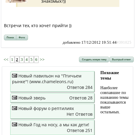
знакомых?))
Встречи тех, кто хочет прийти ))
Поиск
Фото
добавлено 17/12/2012 19:51:44
#391025
<<
1
2
3
4
5
6
>>
Создать новую тему
Быстрый ответ
Похожие
Новый павильон на "Птичьем
темы
рынке"! (www.chameleons.ru)
Ответов 284
Наиболее
совпавшие по
Новый зверь
Ответов 28
названию темы
показываются
выше
Новый форум о рептилиях
остальных.
Нет Ответов
Новый Год на носу, а мы как дети!
Ответов 251