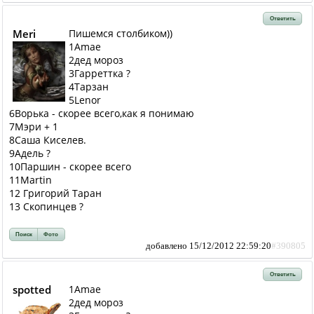
Ответить
Meri
Пишемся столбиком))
1Amae
2дед мороз
3Гарреттка ?
4Тарзан
5Lenor
6Ворька - скорее всего,как я понимаю
7Мэри + 1
8Саша Киселев.
9Адель ?
10Паршин - скорее всего
11Martin
12 Григорий Таран
13 Скопинцев ?
Поиск
Фото
добавлено 15/12/2012 22:59:20
#390805
Ответить
spotted
1Amae
2дед мороз