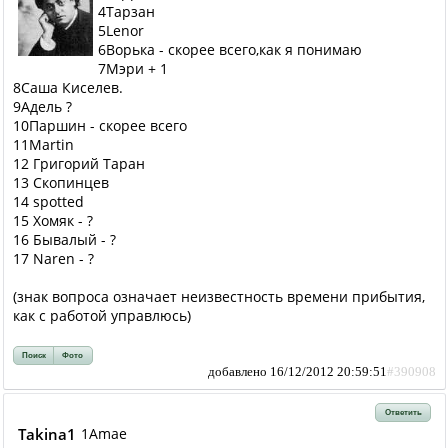
4Тарзан
5Lenor
6Ворька - скорее всего,как я понимаю
7Мэри + 1
8Саша Киселев.
9Адель ?
10Паршин - скорее всего
11Martin
12 Григорий Таран
13 Скопинцев
14 spotted
15 Хомяк - ?
16 Бывалый - ?
17 Naren - ?
(знак вопроса означает неизвестность времени прибытия,
как с работой управлюсь)
Поиск
Фото
добавлено 16/12/2012 20:59:51
#390908
Ответить
Takina1
1Amae