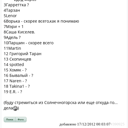
3Гарреттка ?
4Тарзан
5Lenor
6Ворька - скорее всего,как я понимаю
7Мэри + 1
8Саша Киселев.
9Адель ?
10Паршин - скорее всего
11Martin
12 Григорий Таран
13 Скопинцев
14 spotted
15 Хомяк - ?
16 Бывалый - ?
17 Naren - ?
18 Takina1 - ?
19 E.R. - ?
(буду стремиться из Солнечногорска или еще откуда-то...
дела
)
Поиск
Фото
добавлено 17/12/2012 00:03:07
#390925