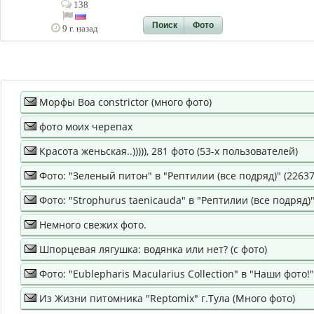
138
Поиск
Фото
9 г. назад
Морфы Boa constrictor (много фото)
фото моих черепах
Красота женьская..))))), 281 фото (53-х пользователей)
Фото: "Зеленый питон" в "Рептилии (все подряд)" (22637
Фото: "Strophurus taenicauda" в "Рептилии (все подряд)"
Немного свежих фото.
Шпорцевая лягушка: водянка или нет? (с фото)
Фото: "Eublepharis Macularius Collection" в "Наши фото!"
Из Жизни питомника "Reptomix" г.Тула (Много фото)