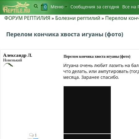
0
Меню
Сообщения за сегодня
Bсе на 
ФОРУМ РЕПТИЛИЯ
»
Болезни рептилий
»
Перелом конч
Перелом кончика хвоста игуаны (фото)
Александр Л.
Перелом кончика хвоста игуаны (фото)
Новенький
Игуана очень любит лазить на балк
что делать, или ампутировать (тог
месяца. Заранее спасибо.
1