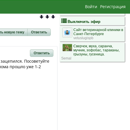
Войти
Регистрация
Выключить эфир
Сайт ветеринарной клиники в
ть новую тему
Ответить
Санкт-Петербурге
vetuslugispb
Сверчок, муха, саранча,
мучник, зофобас, тараканы,
Ответить
грызуны, гусеница.
Semal
о зацепился. Посоветуйте
елома прошло уже 1-2