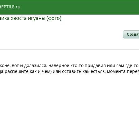
REPTILE.ru
ика хвоста игуаны (фото)
Созда
оне, вот и долазился, наверное кто-то придавил или сам где-т
да распешите как и чем) или оставить как есть? С момента пер