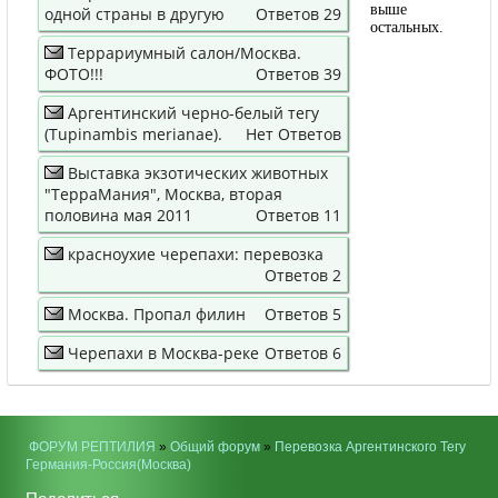
выше
одной страны в другую
Ответов 29
остальных.
Террариумный салон/Москва.
ФОТО!!!
Ответов 39
Аргентинский черно-белый тегу
(Tupinambis merianae).
Нет Ответов
Выставка экзотических животных
"ТерраМания", Москва, вторая
половина мая 2011
Ответов 11
красноухие черепахи: перевозка
Ответов 2
Москва. Пропал филин
Ответов 5
Черепахи в Москва-реке
Ответов 6
ФОРУМ РЕПТИЛИЯ
»
Общий форум
»
Перевозка Аргентинского Тегу
Германия-Россия(Москва)