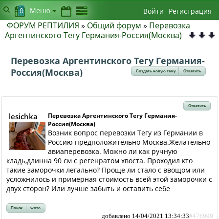
0
Меню
Войти
Регистрация
ФОРУМ РЕПТИЛИЯ
»
Общий форум
»
Перевозка
Аргентинского Тегу Германия-Россия(Москва)
Перевозка Аргентинского Тегу Германия-
Россия(Москва)
Создать новую тему
Ответить
Ответить
lesichka
Перевозка Аргентинского Тегу Германия-
Россия(Москва)
Возник вопрос перевозки Тегу из Германии в
Россию предположительно Москва.Желательно
авиаперевозка. Можно ли как ручную
кладь,длинна 90 см с регенратом хвоста. Проходил кто
такие заморочки легально? Проще ли стало с ввощом или
усложнилось и примерная стоимость всей этой заморочки с
двух сторон? Или лучше забыть и оставить себе
Поиск
Фото
добавлено 14/04/2021 13:34:33
#476999