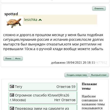
Ответить
spotted
lesichka
сложно и дорого.в прошлом месяце у меня была подобная
ситуация,германия-россия и испания-россия,после долгих
мытарств был вынужден отказатья,хотя мои рептилии не
превышали 10см.а о ручной клади вообще можете забыть
Поиск
Фото
добавлено 18/04/2021 20:18:11
#477012
Создать новую тему
Быстрый ответ
Похожие
Тегу
Ответов 59
темы
Огромное спасибо Юлии!(Яга26
Наиболее
г.Москва)
Нет Ответов
совпавшие по
названию темы
Перевозка змеи на самолете из
показываются