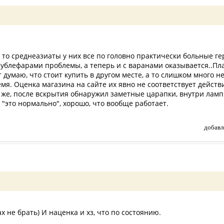
 то среднеазиаты у них все по головно практически больные г
с эублефарами проблемы, а теперь и с варанами оказывается..П
 думаю, что стоит купить в другом месте, а то слишком много н
мя. Оценка магазина на сайте их явно не соответствует действ
 же, после вскрытия обнаружил заметные царапки, внутри ламп
 "это нормально", хорошо, что вообще работает.
добавл
 не брать) И наценка и хз, что по состоянию.