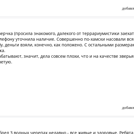
добавл
верчка (просила знакомого, далекого от террариумистики заехат
лефону уточнила наличие. Совершенно по-хамски насовали всяк
, деньги взяли, конечно, как положено. С остальными размерами
ка.
батывают, значит, дела совсем плохи, что и на качестве зверь
ветую.
добавл
брел 3 водных черепах недавно - все живые и здоровые. Ребята