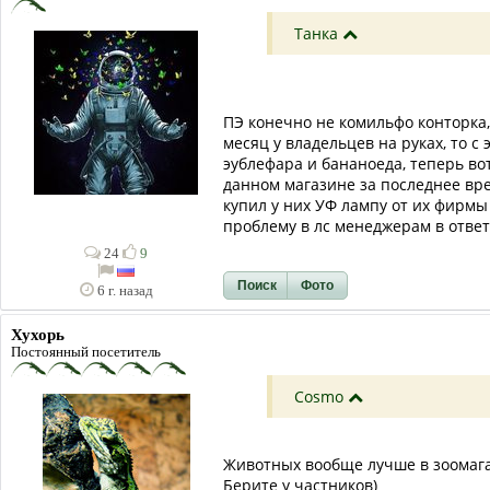
Танка
ПЭ конечно не комильфо конторка,
месяц у владельцев на руках, то 
эублефара и бананоеда, теперь вот
данном магазине за последнее вре
купил у них УФ лампу от их фирмы
проблему в лс менеджерам в ответ
24
9
Поиск
Фото
6 г. назад
Хухорь
Постоянный посетитель
Cosmo
Животных вообще лучше в зоомагах
Берите у частников)