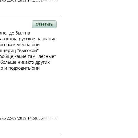
ено 22/09/2019 14:21:31
#473706
Ответить
не,где был на
 а когда русское название
вого хамелеона они
 ящериц "высокой"
вообще)какие там "лесные"
)больше никактх других
о и подходить(они
ено 22/09/2019 14:59:36
#473707