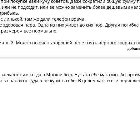
ри покупке дали кучу советов. Даже сократили общую сумму по
, или не подходит, или её можно заменить более дешевым анало
прибыль.
с линькой, там же дали телефон врача.
е здоровая пара. Одна из них живет до сих пор. Другая погибла
С размером все нормально.
личный. Можно по очень хорошей цене взять черного сверчка о
добавл
заехал к ним когда в Москве был. Ну так себе магазин. Ассорти
сь спасти от туда а не купить себе. В целом как то все неряшле