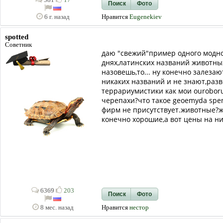
581
17
Поиск
Фото
Нравится
Eugenekiev
6 г. назад
spotted
Советник
даю "свежий"пример одного модно
днях,латинских названий животных
назовешь,то... ну конечно залеза
никаких названий и не знают,разв
террариумистики как мои ouroboru
черепахи?что такое geoemyda spen
фирм не присутствует.животные?жа
конечно хорошие,а вот цены на н
6369
203
Поиск
Фото
Нравится
нестор
8 мес. назад