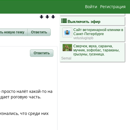
Войти
Регистрация
Выключить эфир
Сайт ветеринарной клиники в
ть новую тему
Ответить
Санкт-Петербурге
vetuslugispb
Сверчок, муха, саранча,
мучник, зофобас, тараканы,
Ответить
грызуны, гусеница.
Semal
 просто налёт какой-то на
едает роговую часть.
изнались, что среди них