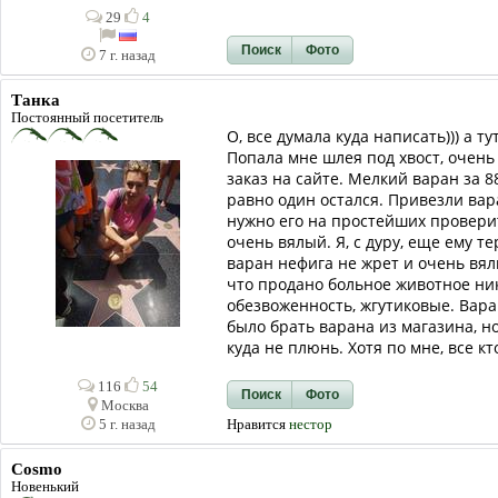
29
4
Поиск
Фото
7 г. назад
Танка
Постоянный посетитель
О, все думала куда написать))) а ту
Попала мне шлея под хвост, очень
заказ на сайте. Мелкий варан за 88
равно один остался. Привезли вара
нужно его на простейших проверит
очень вялый. Я, с дуру, еще ему т
варан нефига не жрет и очень вял
что продано больное животное ник
обезвоженность, жгутиковые. Вара
было брать варана из магазина, н
куда не плюнь. Хотя по мне, все к
116
54
Поиск
Фото
Москва
Нравится
нестор
5 г. назад
Cosmo
Новенький