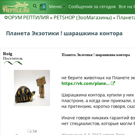
0
Меню
Сообщения за сегодня
Bсе на 
ФОРУМ РЕПТИЛИЯ
»
PETSHOP (ЗооМагазины)
»
Планета
Планета Экзотики ! шарашкина контора
Roig
Планета Экзотики ! шарашкина контора
Посетитель
не берите животных на Планете эк
https://vk.com/plane...
Шарашкина контора, купили у них 
пластроне, а когда они приехали, 
на претензию, коротко говоря, ск
Иначе говоря никаких гарантий вз
нет специалистов, которые могли 
54
Изменено 3-3-2017 автор Roig