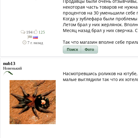
Продавцы были очень отзывчивы, п
некоторая часть товаров не нужна
процентов на 30 уменьшили себе 
Когда у эублефара были проблемы 
Летом брал у них жерлянок. Вполн
Месяц назад брал у них сверчка. 
194
125
Так что магазин вполне себе при
7 г. назад
Поиск
Фото
nub13
Новенький
Насмотревшись роликов на ютубе, 
малые выглядили так что их хотело