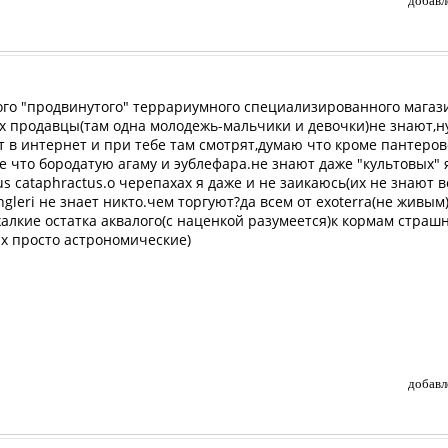
добавл
го "продвинутого" террариумного специализированного магази
 продавцы(там одна молодежь-мальчики и девочки)не знают,ну
ют в интернет и при тебе там смотрят,думаю что кроме пантеро
е что бородатую агаму и эублефара.не знают даже "культовых"
s cataphractus.о черепахах я даже и не заикаюсь(их не знают 
gleri не знает никто.чем торгуют?да всем от exoterra(не живым
лкие остатка аквалого(с наценкой разумеется)к кормам страшн
их просто астрономические)
добавл