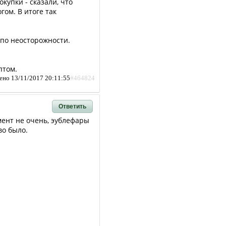
купки - сказали, что
гом. В итоге так
 по неосторожности.
птом.
ено 13/11/2017 20:11:55
#464824
Ответить
мент не очень, эублефары
во было.