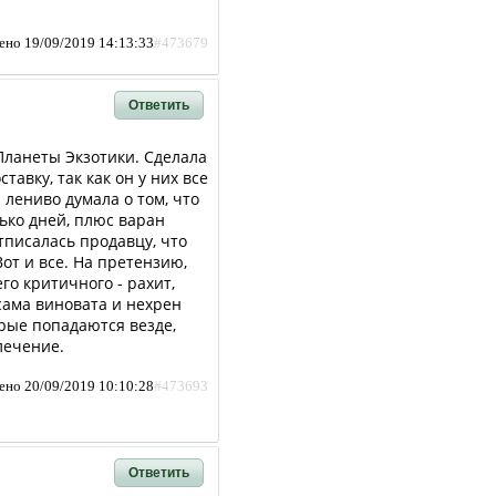
ено 19/09/2019 14:13:33
#473679
Ответить
Планеты Экзотики. Сделала
тавку, так как он у них все
 лениво думала о том, что
ько дней, плюс варан
тписалась продавцу, что
от и все. На претензию,
го критичного - рахит,
сама виновата и нехрен
рые попадаются везде,
 лечение.
ено 20/09/2019 10:10:28
#473693
Ответить