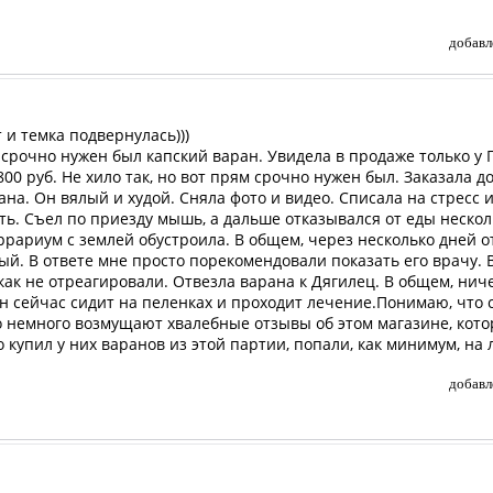
добавл
т и темка подвернулась)))
 срочно нужен был капский варан. Увидела в продаже только у 
00 руб. Не хило так, но вот прям срочно нужен был. Заказала дос
на. Он вялый и худой. Сняла фото и видео. Списала на стресс и
ь. Съел по приезду мышь, а дальше отказывался от еды нескол
еррариум с землей обустроила. В общем, через несколько дней о
ый. В ответе мне просто порекомендовали показать его врачу. В
ак не отреагировали. Отвезла варана к Дягилец. В общем, ниче
н сейчас сидит на пеленках и проходит лечение.Понимаю, что 
о немного возмущают хвалебные отзывы об этом магазине, кото
то купил у них варанов из этой партии, попали, как минимум, на
добавл