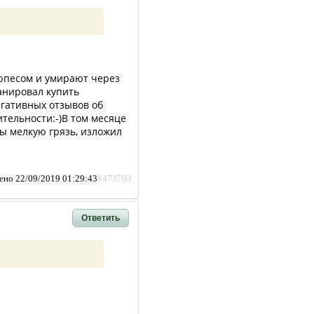
ерпесом и умирают через
ланировал купить
егативных отзывов об
ительности:-)В том месяце
ы мелкую грязь, изложил
ено 22/09/2019 01:29:43
#473703
Ответить