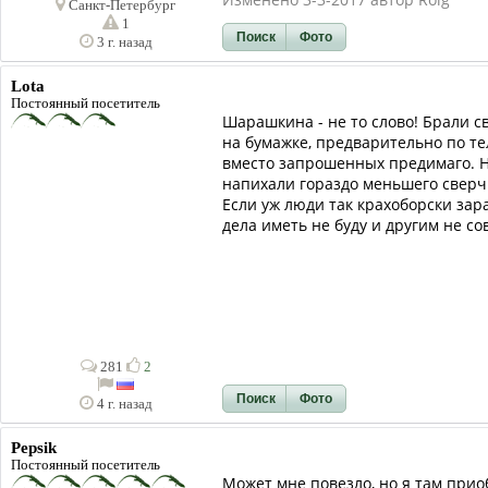
Санкт-Петербург
1
Поиск
Фото
3 г. назад
Lota
Постоянный посетитель
Шарашкина - не то слово! Брали с
на бумажке, предварительно по те
вместо запрошенных предимаго. Ну
напихали гораздо меньшего сверч
Если уж люди так крахоборски зара
дела иметь не буду и другим не со
281
2
Поиск
Фото
4 г. назад
Pepsik
Постоянный посетитель
Может мне повезло, но я там прио