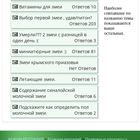
Витамины для змеи
Ответов 10
Наиболее
совпавшие по
Выбор первой змеи , удав/питон?
названию темы
Ответов 203
показываются
выше
остальных.
Умерли??? 2 змеи с разницей в
один день :(
Ответов 3
миниатюрные змеи :)
Ответов 81
Змеи крымского приазовья
Нет Ответов
Летающие змеи.
Ответов 11
Содержание синалойской
молочной змеи
Ответов 6
Подскажите как определить пол
молочной змеи.
Ответов 2
ФОРУМ РЕПТИЛИЯ
»
Болезни рептилий
»
Подкожные паразиты у