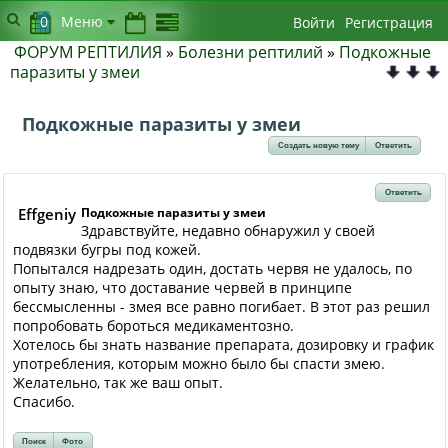
0
Меню
Войти
Регистрация
ФОРУМ РЕПТИЛИЯ
»
Болезни рептилий
»
Подкожные
паразиты у змеи
Подкожные паразиты у змеи
Создать новую тему
Ответить
Ответить
Effgeniy
Подкожные паразиты у змеи
Здравствуйте, недавно обнаружил у своей
подвязки бугры под кожей.
Попытался надрезать один, достать червя не удалось, по
опыту знаю, что доставание червей в принципе
бессмысленны - змея все равно погибает. В этот раз решил
попробовать бороться медикаментозно.
Хотелось бы знать название препарата, дозировку и график
употребления, которым можно было бы спасти змею.
Желательно, так же ваш опыт.
Спасибо.
Поиск
Фото