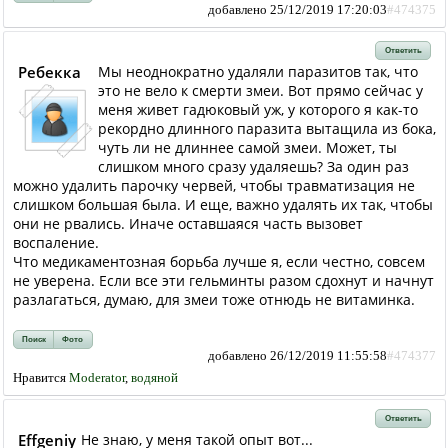
добавлено 25/12/2019 17:20:03
#474375
Ответить
Ребекка
Мы неоднократно удаляли паразитов так, что
это не вело к смерти змеи. Вот прямо сейчас у
меня живет гадюковый уж, у которого я как-то
рекордно длинного паразита вытащила из бока,
чуть ли не длиннее самой змеи. Может, ты
слишком много сразу удаляешь? За один раз
можно удалить парочку червей, чтобы травматизация не
слишком большая была. И еще, важно удалять их так, чтобы
они не рвались. Иначе оставшаяся часть вызовет
воспаление.
Что медикаментозная борьба лучше я, если честно, совсем
не уверена. Если все эти гельминты разом сдохнут и начнут
разлагаться, думаю, для змеи тоже отнюдь не витаминка.
Поиск
Фото
добавлено 26/12/2019 11:55:58
#474377
Нравится
Moderator
,
водяной
Ответить
Effgeniy
Не знаю, у меня такой опыт вот...