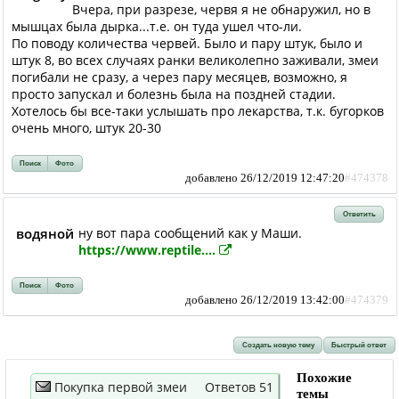
Вчера, при разрезе, червя я не обнаружил, но в
мышцах была дырка...т.е. он туда ушел что-ли.
По поводу количества червей. Было и пару штук, было и
штук 8, во всех случаях ранки великолепно заживали, змеи
погибали не сразу, а через пару месяцев, возможно, я
просто запускал и болезнь была на поздней стадии.
Хотелось бы все-таки услышать про лекарства, т.к. бугорков
очень много, штук 20-30
Поиск
Фото
добавлено 26/12/2019 12:47:20
#474378
Ответить
водяной
ну вот пара сообщений как у Маши.
https://www.reptile....
Поиск
Фото
добавлено 26/12/2019 13:42:00
#474379
Создать новую тему
Быстрый ответ
Похожие
Покупка первой змеи
Ответов 51
темы