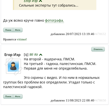
Егор Изр
Сильные эксперты тут собрались...
Да уж всяко круче говно
фотографа.
Поиск
Фото
добавлено 20/07/2023 13:19:46
#478632
Нравится
vitimof
Ответить
Егор Изр
[q]
Mi Ke
На второй - ящеричка, ПМСМ.
На третьей - гадюка, палестинская, ПМСМ.
Первая для меня не определябельна.
Это скрины с видео. И по ним в нормальных
группах без проблем все определили. Угадал только с
палестинской гадюкой.
Поиск
Фото
добавлено 11/08/2023 22:08:40
#478650