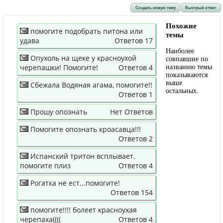
Создать новую тему
Быстрый ответ
Похожие
помогите подобрать питона или
темы
удава
Ответов 17
Наиболее
Опухоль на щеке у красноухой
совпавшие по
черепашки! Помогите!
Ответов 4
названию темы
показываются
выше
Сбежала Водяная агама, помогите!!
остальных.
Ответов 1
Прошу опознать
Нет Ответов
Помогите опознать кроасавца!!!
Ответов 2
Испанский тритон всплывает.
помогите плиз
Ответов 4
Рогатка не ест...помогите!
Ответов 154
помогите!!!! болеет красноухая
черепаха((((
Ответов 4