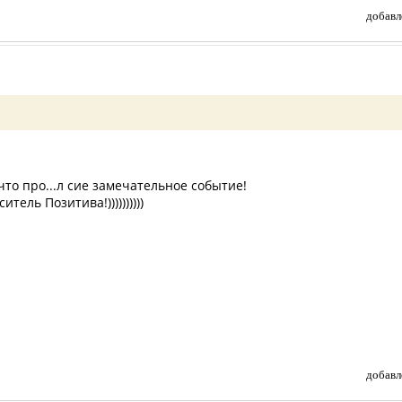
добавл
 что про...л сие замечательное событие!
ель Позитива!))))))))))
добавл