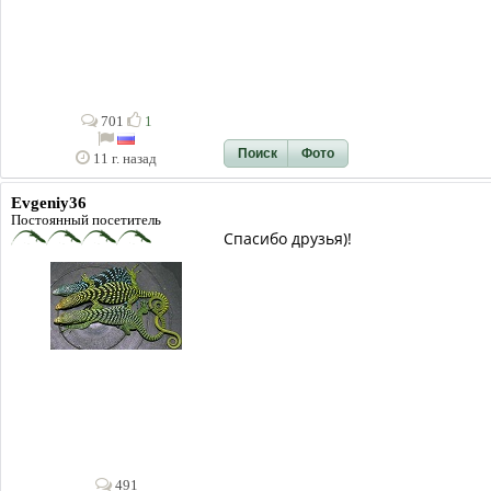
701
1
Поиск
Фото
11 г. назад
Evgeniy36
Постоянный посетитель
Спасибо друзья)!
491