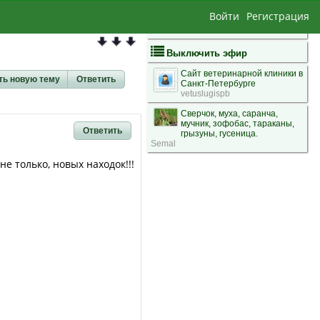
Войти
Регистрация
Выключить эфир
Сайт ветеринарной клиники в
ть новую тему
Ответить
Санкт-Петербурге
vetuslugispb
Сверчок, муха, саранча,
мучник, зофобас, тараканы,
Ответить
грызуны, гусеница.
Semal
е только, новых находок!!!