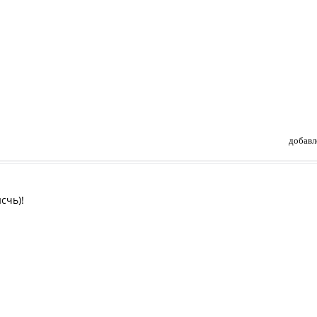
добавл
счь)!