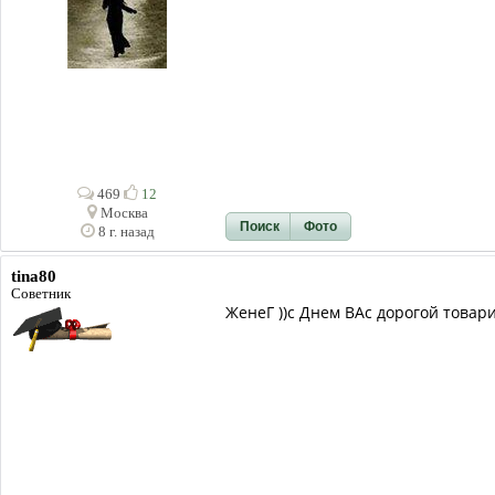
469
12
Москва
Поиск
Фото
8 г. назад
tina80
Советник
ЖенеГ ))с Днем ВАс дорогой товари