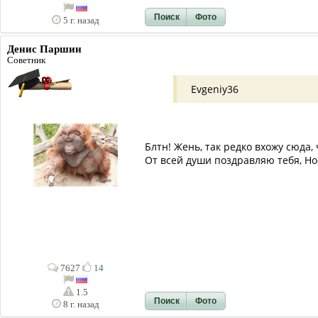
Поиск
Фото
5 г. назад
Денис Паршин
Советник
Evgeniy36
Блтн! Жень, так редко вхожу сюда,
От всей души поздравляю тебя, Носит
7627
14
1.5
Поиск
Фото
8 г. назад