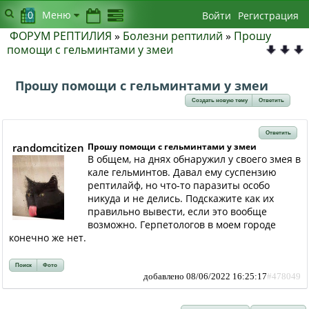
0
Меню
Войти
Регистрация
ФОРУМ РЕПТИЛИЯ
»
Болезни рептилий
»
Прошу
помощи с гельминтами у змеи
Прошу помощи с гельминтами у змеи
Создать новую тему
Ответить
Ответить
randomcitizen
Прошу помощи с гельминтами у змеи
В общем, на днях обнаружил у своего змея в
кале гельминтов. Давал ему суспензию
рептилайф, но что-то паразиты особо
никуда и не делись. Подскажите как их
правильно вывести, если это вообще
возможно. Герпетологов в моем городе
конечно же нет.
Поиск
Фото
добавлено 08/06/2022 16:25:17
#478049