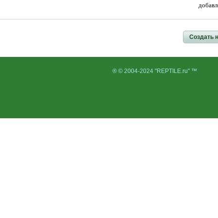
добавл
Создать 
® © 2004-2024 "REPTILE.ru" ™