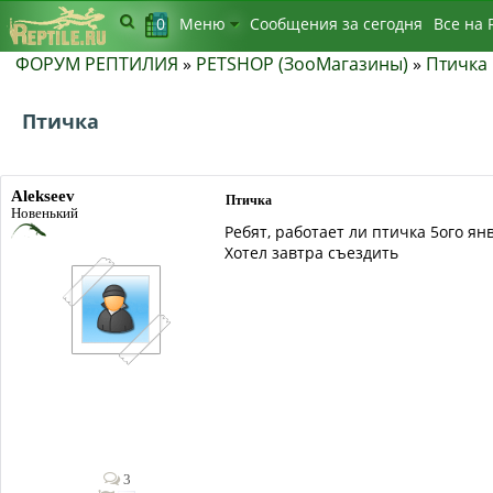
0
Меню
Сообщения за сегодня
Bсе на 
ФОРУМ РЕПТИЛИЯ
»
PETSHOP (ЗооМагазины)
»
Птичка
Птичка
Alekseev
Птичка
Новенький
Ребят, работает ли птичка 5ого ян
Хотел завтра съездить
3