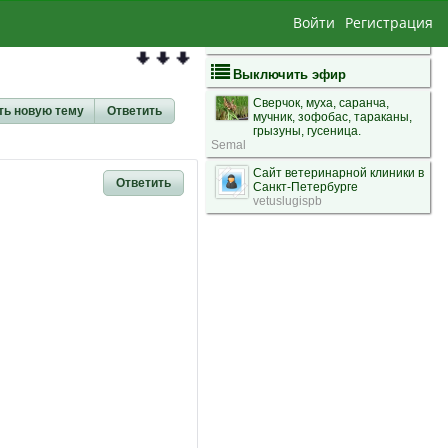
Войти
Регистрация
Выключить эфир
Сверчок, муха, саранча,
ть новую тему
Ответить
мучник, зофобас, тараканы,
грызуны, гусеница.
Semal
Сайт ветеринарной клиники в
Ответить
Санкт-Петербурге
vetuslugispb