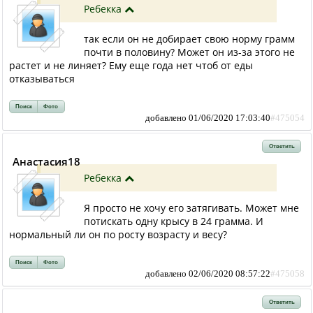
Ребекка
так если он не добирает свою норму грамм
почти в половину? Может он из-за этого не
растет и не линяет? Ему еще года нет чтоб от еды
отказываться
Поиск
Фото
добавлено 01/06/2020 17:03:40
#475054
Ответить
Анастасия18
Ребекка
Я просто не хочу его затягивать. Может мне
потискать одну крысу в 24 грамма. И
нормальный ли он по росту возрасту и весу?
Поиск
Фото
добавлено 02/06/2020 08:57:22
#475058
Ответить