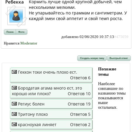
Ребекка
Кормить лучше одной крупной добычей, чем
несколькими мелкими.
Не упарывайтесь по граммам и сантиметрам. У
каждой змеи свой аппетит и свой темп роста.
Поиск
Фото
добавлено 02/06/2020 10:37:13
#475059
Нравится
Moderator
Создать новую тему
Быстрый ответ
Похожие
Геккон токи очень плохо ест.
темы
Ответов 6
Наиболее
Бородатая агама много ест, это
совпавшие по
хорошо или плохо?
Ответов 10
названию темы
показываются
выше
Региус болен
Ответов 19
остальных.
Тритону плохо
Ответов 5
красноухая линяет
Ответов 2