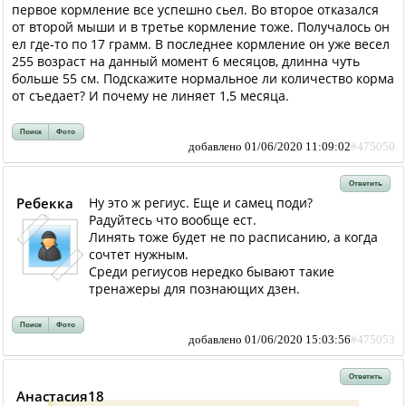
первое кормление все успешно сьел. Во второе отказался
от второй мыши и в третье кормление тоже. Получалось он
ел где-то по 17 грамм. В последнее кормление он уже весел
255 возраст на данный момент 6 месяцов, длинна чуть
больше 55 см. Подскажите нормальное ли количество корма
от съедает? И почему не линяет 1,5 месяца.
Поиск
Фото
добавлено 01/06/2020 11:09:02
#475050
Ответить
Ребекка
Ну это ж региус. Еще и самец поди?
Радуйтесь что вообще ест.
Линять тоже будет не по расписанию, а когда
сочтет нужным.
Среди региусов нередко бывают такие
тренажеры для познающих дзен.
Поиск
Фото
добавлено 01/06/2020 15:03:56
#475053
Ответить
Анастасия18