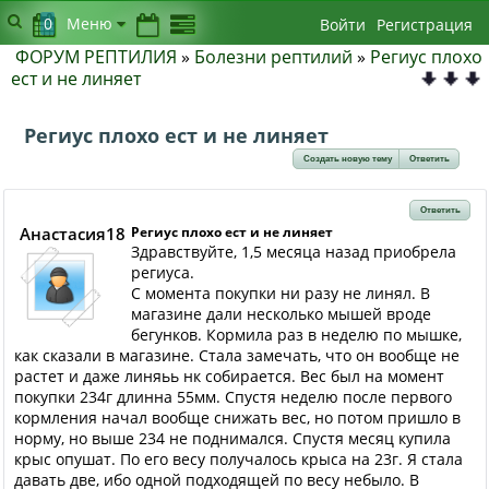
0
Меню
Войти
Регистрация
ФОРУМ РЕПТИЛИЯ
»
Болезни рептилий
»
Региус плохо
ест и не линяет
Региус плохо ест и не линяет
Создать новую тему
Ответить
Ответить
Анастасия18
Региус плохо ест и не линяет
Здравствуйте, 1,5 месяца назад приобрела
региуса.
С момента покупки ни разу не линял. В
магазине дали несколько мышей вроде
бегунков. Кормила раз в неделю по мышке,
как сказали в магазине. Стала замечать, что он вообще не
растет и даже линяьь нк собирается. Вес был на момент
покупки 234г длинна 55мм. Спустя неделю после первого
кормления начал вообще снижать вес, но потом пришло в
норму, но выше 234 не поднимался. Спустя месяц купила
крыс опушат. По его весу получалось крыса на 23г. Я стала
давать две, ибо одной подходящей по весу небыло. В