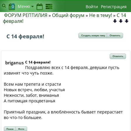
0
Меню
Войти
Регистрация
ФОРУМ РЕПТИЛИЯ
»
Общий форум
»
Не в тему!
»
С 14
февраля!
С 14 февраля!
Создать новую тему
Ответить
Ответить
briganus
С 14 февраля!
Поздравляю всех с 14 февраля, девушки пусть
извинят что чуть позже.
Всем нам трепета и страсти
Новых встреч, любви, участья
Нежности, забот, вниманья
А питомцая процветанья
Приятный праздник, а влюблённость бывает перерастает
во что-то большее.
Поиск
Фото