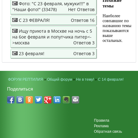
Похожие
Фото: "С 23 февраля, мужуки!!!" в
темы
"Наши фото!" (33478)
Нет Ответов
Наиболее
С 23 ФЕВРАЛЯ!
Ответов 16
совпавшие по
названию темы
Ищу приюта в Москве на ночь с 5
показываются
выше
на 6ое февраля и попутчика питер<-
остальных.
>москва
Ответов 3
23 февраля!
Ответов 3
ФОРУМ РЕПТИЛИЯ
»
Общий форум
»
Не в тему!
»
С 14 февраля!
Поделиться
Правила
Реклама
Обратная связь