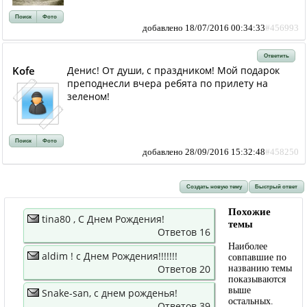
Поиск
Фото
добавлено 18/07/2016 00:34:33
#456993
Ответить
Kofe
Денис! От души, с праздником! Мой подарок
преподнесли вчера ребята по прилету на
зеленом!
Поиск
Фото
добавлено 28/09/2016 15:32:48
#458250
Создать новую тему
Быстрый ответ
Похожие
tina80 , С Днем Рождения!
темы
Ответов 16
Наиболее
aldim ! с Днем Рождения!!!!!!!
совпавшие по
Ответов 20
названию темы
показываются
выше
Snake-san, с днем рожденья!
остальных.
Ответов 39