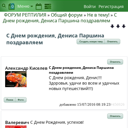
0
Меню
Войти
Регистрация
ФОРУМ РЕПТИЛИЯ
»
Общий форум
»
Не в тему!
»
С
Днем рождения, Дениса Паршина поздравляем
С Днем рождения, Дениса Паршина
поздравляем
Создать новую тему
Ответить
Ответить
Александр Киселев
С Днем рождения, Дениса Паршина
поздравляем
С Днем рождения, Денис!!!
Здоровья, удачи во всем и удачных
новых путешествий!!!)
Поиск
Фото
добавлено 15/07/2016 08:19:23
#456926
Ответить
Валеревич
C Днем Рождения, успехов!