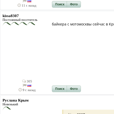
Поиск
Фото
11 г. назад
kissa8307
Постоянный посетитель
байкера с мотомосквы сейчас в Кр
305
Поиск
Фото
9 г. назад
Руслана Крым
Новенький