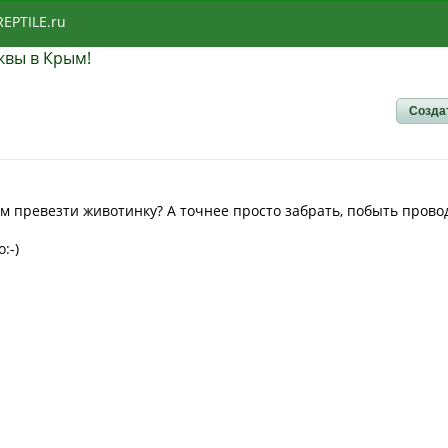
REPTILE.ru
квы в Крым!
Созда
рым превезти животинку? А точнее просто забрать, побыть пров
:-)