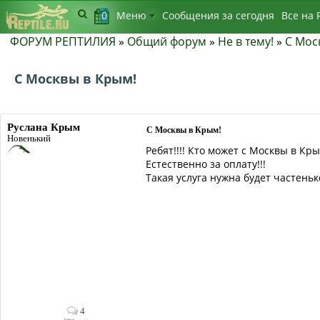
0
Меню
Сообщения за сегодня
Bсе на 
ФОРУМ РЕПТИЛИЯ
»
Общий форум
»
Не в тему!
»
С Мос
С Москвы в Крым!
Руслана Крым
С Москвы в Крым!
Новенький
Ребят!!!! Кто может с Москвы в К
Естественно за оплату!!!
Такая услуга нужна будет частенько
4