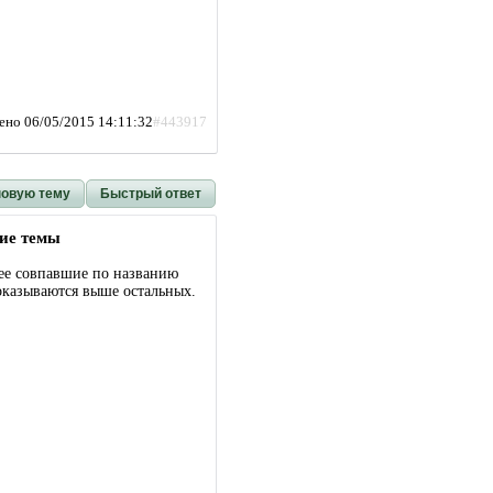
ено 06/05/2015 14:11:32
#443917
новую тему
Быстрый ответ
ие темы
ее совпавшие по названию
оказываются выше остальных.