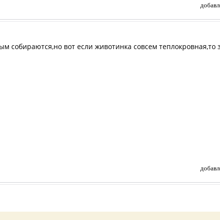
добавл
ым собираются,но вот если животинка совсем теплокровная,то з
добавл