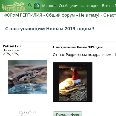
0
Меню
Сообщения за сегодня
Bсе на 
ФОРУМ РЕПТИЛИЯ
»
Общий форум
»
Не в тему!
»
С нас
С наступающим Новым 2019 годом!!
Patriot123
С наступающим Новым 2019 годом!!
Посетитель
От нас Родригесом поздравляем с
56
17
Поиск
Фото