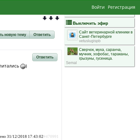
Войти
Регистрация
Выключить эфир
Сайт ветеринарной клиники в
ть новую тему
Ответить
Санкт-Петербурге
vetuslugispb
Сверчок, муха, саранча,
мучник, зофобас, тараканы,
Ответить
грызуны, гусеница.
Semal
 питались
)
ено 31/12/2018 17:43:02
#470991