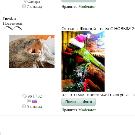
Самара
Нравится
Moderator
7 г. назад
Ineska
Посетитель
От нас с Фионой - всех С НОВЫМ 
p.s. это моя новенькая с августа 
96
62
Поиск
Фото
5 г. назад
Нравится
Moderator