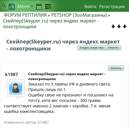
0
Меню
Войти
Регистрация
ФОРУМ РЕПТИЛИЯ
»
PETSHOP (ЗооМагазины)
»
Скейпер(Skeyper.ru) через яндекс маркет -
лохотронщики
Скейпер(Skeyper.ru) через яндекс маркет
- лохотронщики
Создать новую тему
Ответить
Ответить
k1987
Скейпер(Skeyper.ru) через яндекс маркет -
лохотронщики
Заказал по 3 лампы УФ и дневного света.
Пришло лишь по 1.
Ошибку свою не признают и посылают на
почту, хотя вес посылки - 300 грамм
соответствует именно 2 лампам + коробке. Т.е. явная
ошибка комплектовщика.
Изменено автор k1987