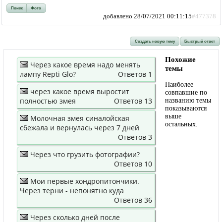
Поиск
Фото
добавлено 28/07/2021 00:11:15
#477378
Создать новую тему
Быстрый ответ
Похожие
Через какое время надо менять
темы
лампу Repti Glo?
Ответов 1
Наиболее
через какое время выростит
совпавшие по
полностью змея
Ответов 13
названию темы
показываются
выше
Молочная змея синалойская
остальных.
сбежала и вернулась через 7 дней
Ответов 3
Через что грузить фотографии?
Ответов 10
Мои первые хондропитончики.
Через терни - непонятно куда
Ответов 36
Через сколько дней после