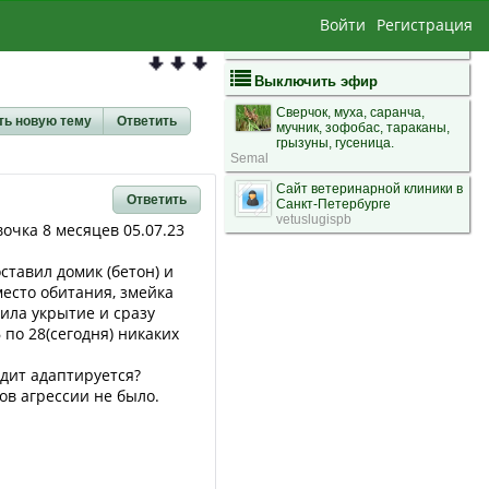
Войти
Регистрация
Выключить эфир
Сверчок, муха, саранча,
ть новую тему
Ответить
мучник, зофобас, тараканы,
грызуны, гусеница.
Semal
Сайт ветеринарной клиники в
Ответить
Санкт-Петербурге
vetuslugispb
очка 8 месяцев 05.07.23
тавил домик (бетон) и
место обитания, змейка
ила укрытие и сразу
 по 28(сегодня) никаких
идит адаптируется?
ов агрессии не было.