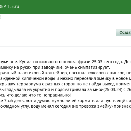
REPTILE.ru
!
Созда
умчане. Купил тонкохвостого полоза фризи 25.03 сего года. Дев
змейку на руках при заводчике, очень симпатизирует.
рачный пластиковый контейнер, насыпал кокосовых чипсов, пос
хлаждённой кипячёной воды и нежно переселил змейку в новое 
 крышку террариума с разных сторон но не найдя выход примет
а выглядывала из укрытия и подсматривала за мной(25.03.24) с 26
юсь что делаю что то неправильно!
же 7-ой день, вот и думаю нужно ли её кормить или пусть ещё с
охладном углу, воду менял сегодня (не тревожа змейку) признак