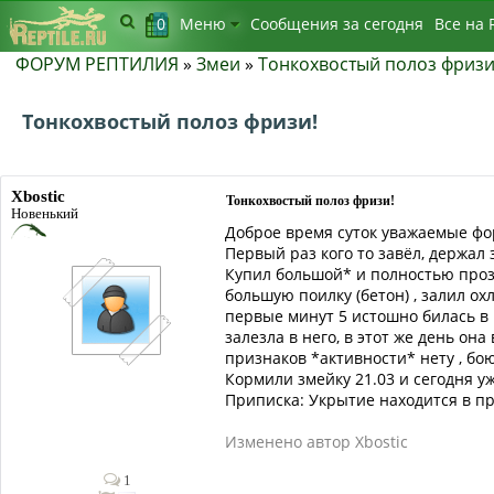
0
Меню
Сообщения за сегодня
Bсе на 
ФОРУМ РЕПТИЛИЯ
»
Змеи
»
Тонкохвостый полоз фризи
Тонкохвостый полоз фризи!
Xbostic
Тонкохвостый полоз фризи!
Новенький
Доброе время суток уважаемые фор
Первый раз кого то завёл, держал 
Купил большой* и полностью проз
большую поилку (бетон) , залил о
первые минут 5 истошно билась в
залезла в него, в этот же день он
признаков *активности* нету , бо
Кормили змейку 21.03 и сегодня у
Приписка: Укрытие находится в пр
Изменено автор Xbostic
1