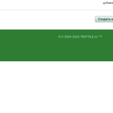
добавл
Создать 
® © 2004-2024 "REPTILE.ru" ™