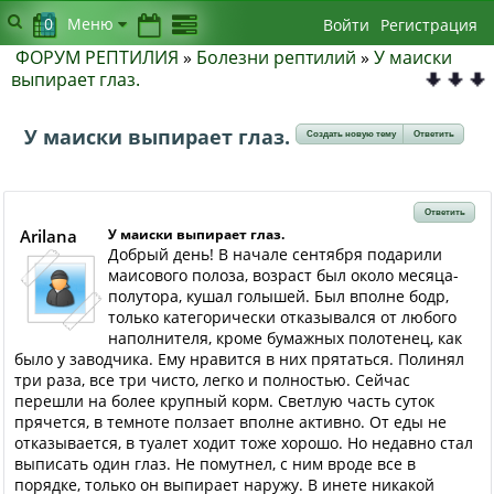
0
Меню
Войти
Регистрация
ФОРУМ РЕПТИЛИЯ
»
Болезни рептилий
»
У маиски
выпирает глаз.
У маиски выпирает глаз.
Создать новую тему
Ответить
Ответить
Arilana
У маиски выпирает глаз.
Добрый день! В начале сентября подарили
маисового полоза, возраст был около месяца-
полутора, кушал голышей. Был вполне бодр,
только категорически отказывался от любого
наполнителя, кроме бумажных полотенец, как
было у заводчика. Ему нравится в них прятаться. Полинял
три раза, все три чисто, легко и полностью. Сейчас
перешли на более крупный корм. Светлую часть суток
прячется, в темноте ползает вполне активно. От еды не
отказывается, в туалет ходит тоже хорошо. Но недавно стал
выписать один глаз. Не помутнел, с ним вроде все в
порядке, только он выпирает наружу. В инете никакой