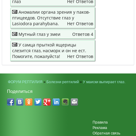
глаз
Нет Ответов
Аномалии органа зрения у паков-
птицеедов. Отсутствие глаз у
Lasiodora parahybana.
Нет Ответов
Мутный глаз у змеи
Ответов 4
У самца прыткой ящерицы
слезится глаз, насморк и он не ест.
Помогите, пожалуйста!
Нет Ответов
ФОРУМ РЕПТИЛИЯ
»
Болезни рептилий
»
У маиски выпирает глаз.
Поделиться
Правила
Реклама
Обратная связь