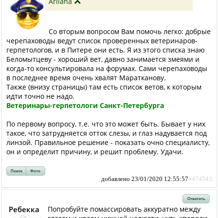
Arilana
Со вторым вопросом Вам помочь легко: добрые
черепаховоды ведут список проверенных ветеринаров-
герпетологов, и в Питере они есть. Я из этого списка знаю
Беломытцеву - хороший вет, давно занимается змеями и
когда-то консультировала на форумах. Сами черепаховоды
в последнее время очень хвалят Маратканову.
Также (внизу страницы) там есть список ветов, к которым
идти точно не надо.
Ветеринары-герпетологи Санкт-Петербурга
По первому вопросу, т.е. что это может быть. Бывает у них
такое, что затрудняется отток слезы, и глаз надувается под
линзой. Правильное решение - показать очно специалисту,
он и определит причину, и решит проблему. Удачи.
Поиск
Фото
добавлено 23/01/2020 12:55:57
#474543
Ответить
Ребекка
Попробуйте помассировать аккуратно между