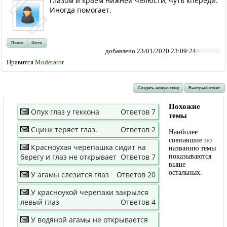
глазом и краем нижней челюсти, чуть кпереди.
Иногда помогает.
Поиск
Фото
добавлено 23/01/2020 23:09:24
#474547
Нравится
Moderator
Создать новую тему
Быстрый ответ
Похожие
Опух глаз у геккона
Ответов 7
темы
Сцинк теряет глаз.
Ответов 2
Наиболее
совпавшие по
Красноухая черепашка сидит на
названию темы
берегу и глаз не открывает
Ответов 7
показываются
выше
остальных.
У агамы слезится глаз
Ответов 20
У красноухой черепахи закрылся
левый глаз
Ответов 4
У водяной агамы не открывается