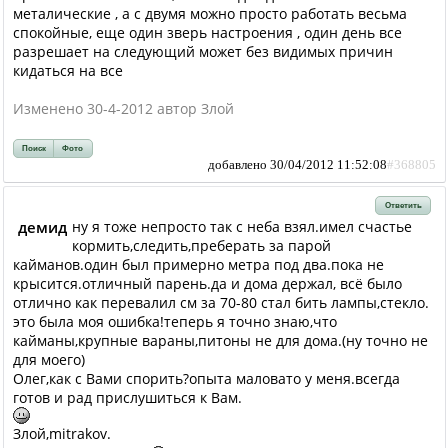
металические , а с двумя можно просто работать весьма
спокойные, еще один зверь настроения , один день все
разрешает на следующий может без видимых причин
кидаться на все
Изменено 30-4-2012 автор Злой
Поиск
Фото
добавлено 30/04/2012 11:52:08
#368805
Ответить
демид
ну я тоже непросто так с неба взял.имел счастье
кормить,следить,преберать за парой
кайманов.один был примерно метра под два.пока не
крысится.отличный парень.да и дома держал, всё было
отлично как перевалил см за 70-80 стал бить лампы,стекло.
это была моя ошибка!теперь я точно знаю,что
кайманы,крупные вараны,питоны не для дома.(ну точно не
для моего)
Олег,как с Вами спорить?опыта маловато у меня.всегда
готов и рад прислушиться к Вам.
Злой,mitrakov.