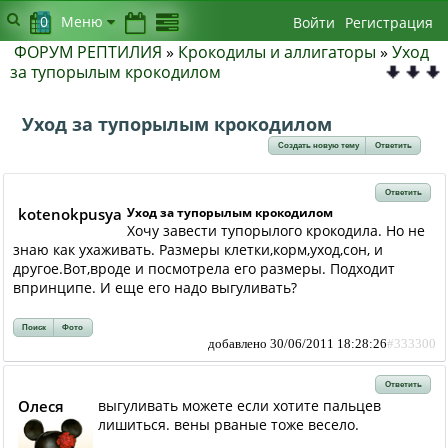
0
Меню
Войти
Регистрация
ФОРУМ РЕПТИЛИЯ
»
Крокодилы и аллигаторы
»
Уход
за тупорылым крокодилом
Уход за тупорылым крокодилом
Создать новую тему
Ответить
Ответить
kotenokpusya
Уход за тупорылым крокодилом
Хочу завести тупорылого крокодила. Но не
знаю как ухаживать. Размеры клетки,корм,уход,сон, и
другое.Вот,вроде и посмотрела его размеры. Подходит
впринципе. И еще его надо выгуливать?
Поиск
Фото
добавлено 30/06/2011 18:28:26
#333300
Ответить
Олеся
выгуливать можете если хотите пальцев
лишиться. вены рваные тоже весело.