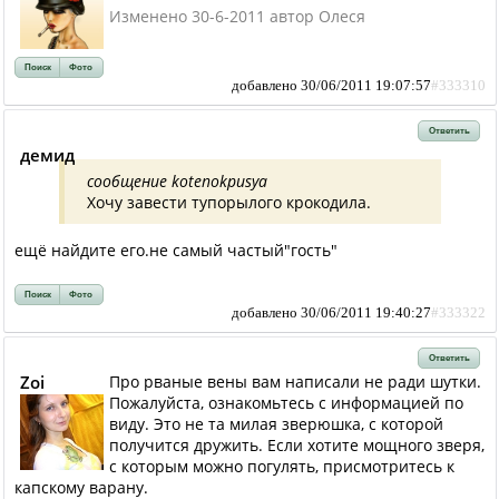
Изменено 30-6-2011 автор Олеся
Поиск
Фото
добавлено 30/06/2011 19:07:57
#333310
Ответить
демид
сообщение kotenokpusya
Хочу завести тупорылого крокодила.
ещё найдите его.не самый частый"гость"
Поиск
Фото
добавлено 30/06/2011 19:40:27
#333322
Ответить
Zoi
Про рваные вены вам написали не ради шутки.
Пожалуйста, ознакомьтесь с информацией по
виду. Это не та милая зверюшка, с которой
получится дружить. Если хотите мощного зверя,
с которым можно погулять, присмотритесь к
капскому варану.