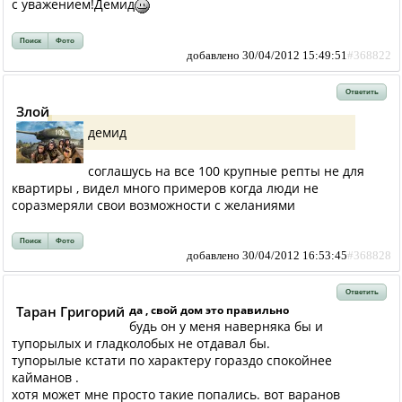
с уважением!Демид
Поиск
Фото
добавлено 30/04/2012 15:49:51
#368822
Ответить
Злой
демид
соглашусь на все 100 крупные репты не для
квартиры , видел много примеров когда люди не
соразмеряли свои возможности с желаниями
Поиск
Фото
добавлено 30/04/2012 16:53:45
#368828
Ответить
Таран Григорий
да , свой дом это правильно
будь он у меня наверняка бы и
тупорылых и гладколобых не отдавал бы.
тупорылые кстати по характеру гораздо спокойнее
кайманов .
хотя может мне просто такие попались. вот варанов