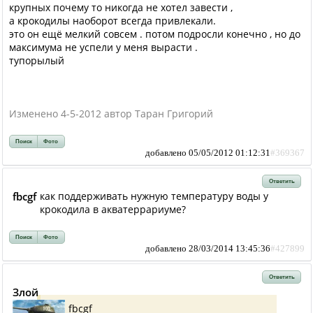
крупных почему то никогда не хотел завести ,
а крокодилы наоборот всегда привлекали.
это он ещё мелкий совсем . потом подросли конечно , но до
максимума не успели у меня вырасти .
тупорылый
Изменено 4-5-2012 автор Таран Григорий
Поиск
Фото
добавлено 05/05/2012 01:12:31
#369367
Ответить
fbcgf
как поддерживать нужную температуру воды у
крокодила в акватеррариуме?
Поиск
Фото
добавлено 28/03/2014 13:45:36
#427899
Ответить
Злой
fbcgf