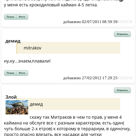
у меня есть крокодиловый кайман 4-5 летка.
Поиск
Фото
добавлено 02/07/2011 08:59:59
#333579
Ответить
демид
mitrakov
ну,ну...знаем,плавали!
Поиск
Фото
добавлено 27/02/2012 17:29:25
#362354
Ответить
Злой
демид
скажу так Митраков в чем то прав, у меня 4
каймана на обслуге все с разным характером, есть один(
чуть больше 2-х етров) к которому в террариум, в одиночку,
просто опасно влезать, все насадки для читки