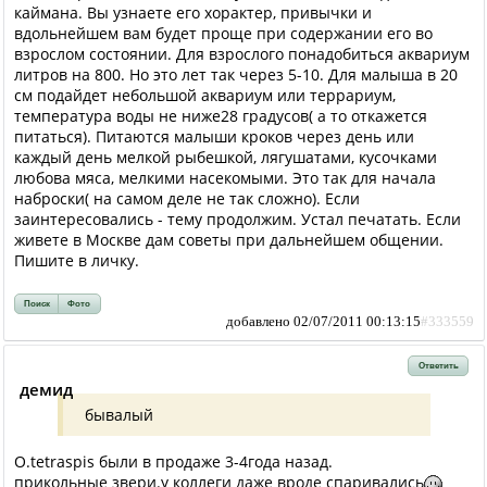
каймана. Вы узнаете его хорактер, привычки и
вдольнейшем вам будет проще при содержании его во
взрослом состоянии. Для взрослого понадобиться аквариум
литров на 800. Но это лет так через 5-10. Для малыша в 20
см подайдет небольшой аквариум или террариум,
температура воды не ниже28 градусов( а то откажется
питаться). Питаются малыши кроков через день или
каждый день мелкой рыбешкой, лягушатами, кусочками
любова мяса, мелкими насекомыми. Это так для начала
наброски( на самом деле не так сложно). Если
заинтересовались - тему продолжим. Устал печатать. Если
живете в Москве дам советы при дальнейшем общении.
Пишите в личку.
Поиск
Фото
добавлено 02/07/2011 00:13:15
#333559
Ответить
демид
бывалый
O.tetraspis были в продаже 3-4года назад.
прикольные звери.у коллеги даже вроде спаривались