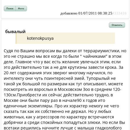
Поиск
Фото
добавлено 01/07/2011 08:38:25
#333416
Ответить
бывалый
kotenokpusya
Судя по Вашим вопросам вы далеки от террариумистики, но
это не страшно мы все когда то были " чайниками" в этом
деле. Главное что у вас есть желание увлечься этим, если
это действительно так а не для крутизны завести крока. За
20 лет содержания этих зверюг многому научился, по
интелекту они чуть поинтересней змей. Тупорылый не
такой уж большой по размерам как тут описывают, можете
посмотреть их взрослых в Московском Зоо в среднем 120-
130см.Приобрести их сейчас действительно трудно, в
Москве они были пару раз в начале90 х годов ито
еденичные экземпляры. Про их хорактер немогу не чего
сказать так как их собственно не держал. Но у любых
животных, как у агрессоров по характеру встречаются
добрячки а среди спокойных попадуться злюки. Но если Вы
всетаки решились начните лучше с малыша гладколобого