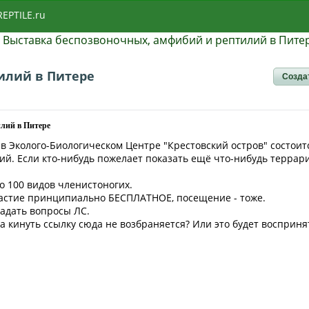
REPTILE.ru
»
Выставка беспозвоночных, амфибий и рептилий в Пите
илий в Питере
Созда
илий в Питере
, в Эколого-Биологическом Центре "Крестовский остров" состоит
й. Если кто-нибудь пожелает показать ещё что-нибудь террари
ло 100 видов членистоногих.
Участие принципиально БЕСПЛАТНОЕ, посещение - тоже.
 задать вопросы ЛС.
та кинуть ссылку сюда не возбраняется? Или это будет восприня