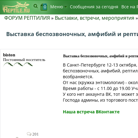
0
Меню
Сообщения за сегодня
Bсе на 
ФОРУМ РЕПТИЛИЯ
»
Выставки, встречи, мероприятия
Выставка беспозвоночных, амфибий и репт
biston
Выставка беспозвоночных, амфибий и репт
Постоянный посетитель
В Санкт-Петербурге 12-13 октября
беспозвоночных, амфибий, рептили
возбраняется.
От нас (кружка энтомологии) - око
Время работы - с 11.00 до 19.00 
У кого нет аккаунта ВК, тот может
Господа админы, из торгового пос
Наша встреча ВКонтакте
201