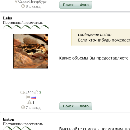
Санкт-Петербург
Поиск
Фото
8 г. назад
Leks
Постоянный посетитель
сообщение biston
Если кто-нибудь пожелает
Какие объемы Вы предоставляете 
4500
3
1
Поиск
Фото
7 г. назад
biston
Постоянный посетитель
Высылайте список - посмотрим, по