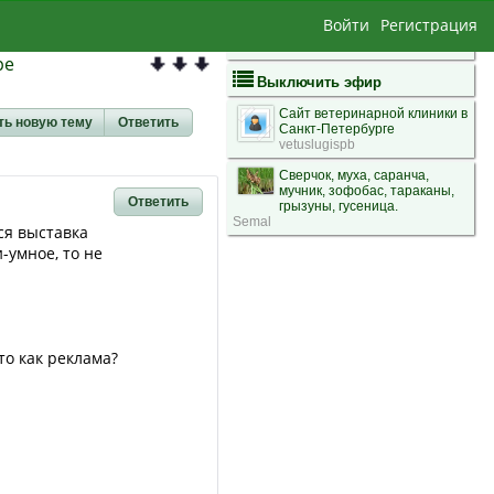
Войти
Регистрация
ре
Выключить эфир
Сайт ветеринарной клиники в
ть новую тему
Ответить
Санкт-Петербурге
vetuslugispb
Сверчок, муха, саранча,
мучник, зофобас, тараканы,
Ответить
грызуны, гусеница.
Semal
ся выставка
-умное, то не
то как реклама?