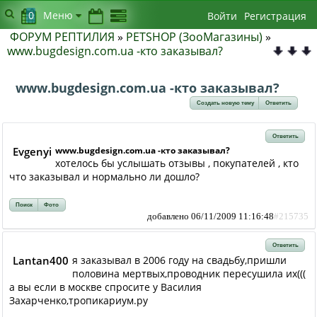
0
Меню
Войти
Регистрация
ФОРУМ РЕПТИЛИЯ
»
PETSHOP (ЗооМагазины)
»
www.bugdesign.com.ua -кто заказывал?
www.bugdesign.com.ua -кто заказывал?
Создать новую тему
Ответить
Ответить
Evgenyi
www.bugdesign.com.ua -кто заказывал?
хотелось бы услышать отзывы , покупателей , кто
что заказывал и нормально ли дошло?
Поиск
Фото
добавлено 06/11/2009 11:16:48
#215735
Ответить
Lantan400
я заказывал в 2006 году на свадьбу,пришли
половина мертвых,проводник пересушила их(((
а вы если в москве спросите у Василия
Захарченко,тропикариум.ру