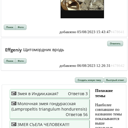
Поиск
Фото
добавлено 05/08/2023 15:43:47
#478641
Ответить
Effgeniy
Щитомордник вродь
Поиск
Фото
добавлено 06/08/2023 12:26:31
#478642
Создать новую тему
Быстрый ответ
Похожие
Змея в Индии,какая?
Ответов 3
темы
Молочная змея гондурасская
Наиболее
(Lampropeltis triangulum hondurensis)
совпавшие по
Ответов 56
названию темы
показываются
выше
ЗМЕЯ СЪЕЛА ЧЕЛОВЕКА!!!!
остальных.