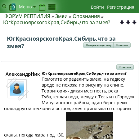
0
Меню
Войти
Регистрация
ФОРУМ РЕПТИЛИЯ
»
Змеи
»
Опознания
»
ЮгКрасноярскогоКрая,Сибирь,что за змея?
ЮгКрасноярскогоКрая,Сибирь,что за
змея?
Создать новую тему
Ответить
Ответить
АлександрНик
ЮгКрасноярскогоКрая,Сибирь,что за змея?
Помогите определить змею, на гадюку
вроде не похожа по рисунку на спине.
Территория- дикая местность, река
Туба,теплая вода, между с.Тесь и п.Городок
Минусинского района, один берег реки
скала,другой песчаный остров, змея приплыла со стороны
скалы, погода жара под +30,