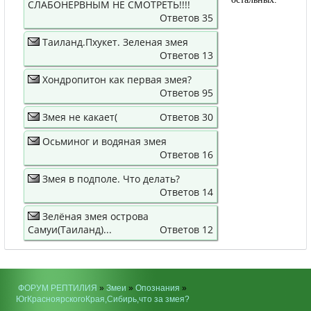
СЛАБОНЕРВНЫМ НЕ СМОТРЕТЬ!!!!
Ответов 35
Таиланд.Пхукет. Зеленая змея
Ответов 13
Хондропитон как первая змея?
Ответов 95
Змея не какает(
Ответов 30
Осьминог и водяная змея
Ответов 16
Змея в подполе. Что делать?
Ответов 14
Зелёная змея острова
Самуи(Таиланд)...
Ответов 12
ФОРУМ РЕПТИЛИЯ
»
Змеи
»
Опознания
»
ЮгКрасноярскогоКрая,Сибирь,что за змея?