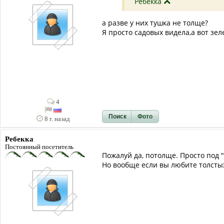
Ребекка
а разве у них тушка не толще?
Я просто садовых видела,а вот зе
4
Поиск
Фото
8 г. назад
Ребекка
Постоянный посетитель
Пожалуй да, потолще. Просто под 
Но вообще если вы любите толсты