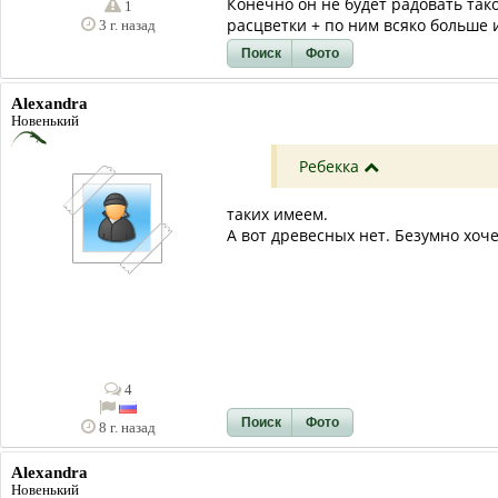
Конечно он не будет радовать так
1
расцветки + по ним всяко больш
3 г. назад
Поиск
Фото
Alexandra
Новенький
Ребекка
таких имеем.
А вот древесных нет. Безумно хоче
4
Поиск
Фото
8 г. назад
Alexandra
Новенький