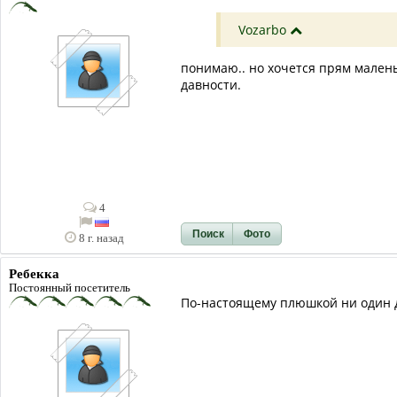
Vozarbo
понимаю.. но хочется прям малень
давности.
4
Поиск
Фото
8 г. назад
Ребекка
Постоянный посетитель
По-настоящему плюшкой ни один др