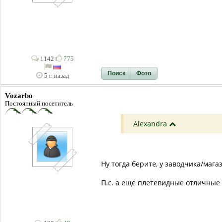
1142
775
Поиск
Фото
5 г. назад
Vozarbo
Постоянный посетитель
Alexandra
Ну тогда берите, у заводчика/маг
П.с. а еще плетевидные отличные