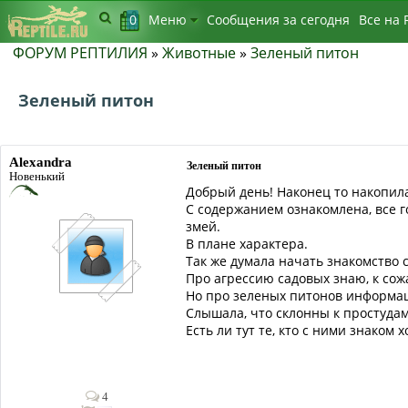
0
Меню
Сообщения за сегодня
Bсе на 
ФОРУМ РЕПТИЛИЯ
»
Животные
»
Зеленый питон
Зеленый питон
Alexandra
Зеленый питон
Новенький
Добрый день! Наконец то накопила
С содержанием ознакомлена, все г
змей.
В плане характера.
Так же думала начать знакомство с
Про агрессию садовых знаю, к сож
Но про зеленых питонов информац
Слышала, что склонны к простудам
Есть ли тут те, кто с ними знако
4