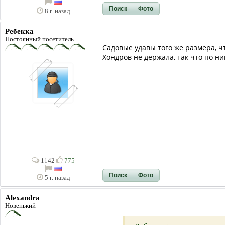
Поиск
Фото
8 г. назад
Ребекка
Постоянный посетитель
Садовые удавы того же размера, ч
Хондров не держала, так что по ни
1142
775
Поиск
Фото
5 г. назад
Alexandra
Новенький