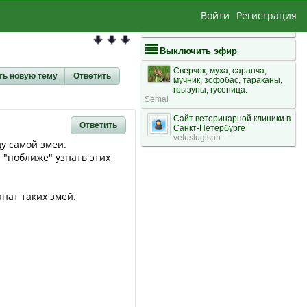
Войти
Регистрация
Выключить эфир
Сверчок, муха, саранча,
ть новую тему
Ответить
мучник, зофобас, тараканы,
грызуны, гусеница.
Semal
Сайт ветеринарной клиники в
Ответить
Санкт-Петербурге
vetuslugispb
у самой змеи.
 "поближе" узнать этих
анат таких змей.