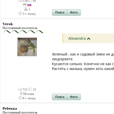
138
48
1
Поиск
Фото
3 г. назад
Verok
Постоянный посетитель
Alexandra
Зелёный , как и садовый змеи не д
лицезреете.
Кусаются сильно. Конечно не как 
Растить с малька, нужен хоть како
721
10
Москва
Поиск
Фото
8 г. назад
Ребекка
Постоянный посетитель