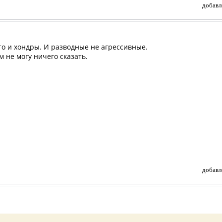
добавл
то и хондры. И разводные не агрессивные.
м не могу ничего сказать.
добавл