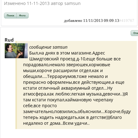
Изменено 11-11-2013 автор samsun
Поиск
Фото
добавлено 11/11/2013 09:09:13
#419767
Отв
Rud
сообщение samsun
Был,на днях в этом магазине.Адрес
Шмидтовский проезд д-10,еще больше все
порадовало,немало зверюшек,кормовые
мыши,короче расширили отдел,как и
обещали....Террариумов,тоже немало и
прекрасно оформлены,все действующие,а еще
кстати отличный аквариумный отдел...Ну
атмосфера,как люблю:легкая музыка,девочки..))Я
там кстати покупал,каймановую черепаху
себе,все просто
замечательно,повзились,объяснили...Короче,буду
теперь ходить надоедать,как в детстве)))благо
недалеко от дома..Всем удачи..