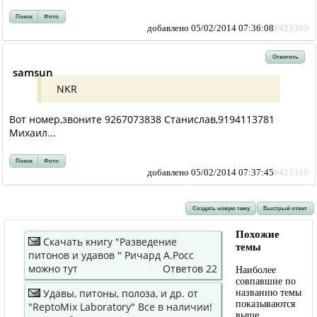
Поиск
Фото
добавлено 05/02/2014 07:36:08
#425309
Ответить
samsun
NKR
Вот номер,звоните 9267073838 Станислав,9194113781
Михаил...
Поиск
Фото
добавлено 05/02/2014 07:37:45
#425310
Создать новую тему
Быстрый ответ
Похожие
Скачать книгу "Разведение
темы
питонов и удавов " Ричард А.Росс
можно тут
Ответов 22
Наиболее
совпавшие по
Удавы, питоны, полоза, и др. от
названию темы
показываются
"RеptoMix Laboratory" Все в наличии!
выше