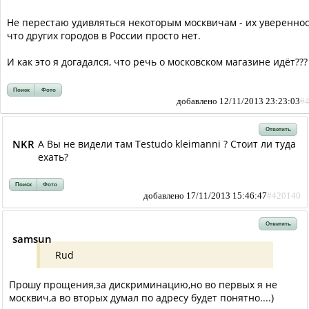
Не перестаю удивляться некоторым москвичам - их увереннос
что других городов в России просто нет.
И как это я догадался, что речь о московском магазине идёт??
Поиск
Фото
добавлено 12/11/2013 23:23:03
#
Ответить
NKR
А Вы не видели там Testudo kleimanni ? Стоит ли туда
ехать?
Поиск
Фото
добавлено 17/11/2013 15:46:47
#420140
Ответить
samsun
Rud
Прошу прощения,за дискриминацию,но во первых я не
москвич,а во вторых думал по адресу будет понятно....)