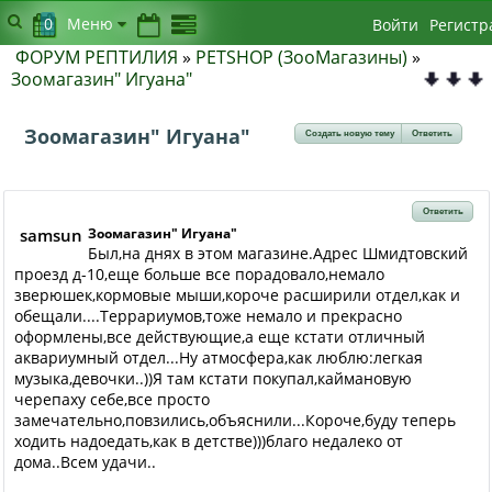
0
Меню
Войти
Регистр
ФОРУМ РЕПТИЛИЯ
»
PETSHOP (ЗооМагазины)
»
Зоомагазин" Игуана"
Зоомагазин" Игуана"
Создать новую тему
Ответить
Ответить
samsun
Зоомагазин" Игуана"
Был,на днях в этом магазине.Адрес Шмидтовский
проезд д-10,еще больше все порадовало,немало
зверюшек,кормовые мыши,короче расширили отдел,как и
обещали....Террариумов,тоже немало и прекрасно
оформлены,все действующие,а еще кстати отличный
аквариумный отдел...Ну атмосфера,как люблю:легкая
музыка,девочки..))Я там кстати покупал,каймановую
черепаху себе,все просто
замечательно,повзились,объяснили...Короче,буду теперь
ходить надоедать,как в детстве)))благо недалеко от
дома..Всем удачи..