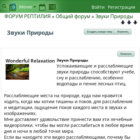
0
Меню
Войти
Регистрация
ФОРУМ РЕПТИЛИЯ
»
Общий форум
»
Звуки Природы
Звуки Природы
Создать новую тему
Ответить
Ответить
Wonderful Relaxation
Звуки Природы
Успокаивающие и расслабляющие
звуки природы способствуют учебе,
сну и расслаблению, особенно
водопады и пение лесных птиц.
Расслабляющие места на природе, куда нам нравится
ходить, когда мы хотим тишины и покоя, для расслабления
и медитации, ощущение покоя каждого места в звуках и
изображениях.
Мне доставляет удовольствие принести вам эти лечебные
видеоролики, чтобы вы могли расслабиться в любое время
дня и ночи в любой точке мира.
Если вы находите эти видео расслабляющими, почему бы