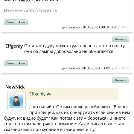
Изменено автор NewNick
Поиск
Фото
добавлено 19/10/2023 00:36:49
#478697
Ответить
Effgeniy
Он и так сдуру может туда попасть, но, по опыту,
они об лампы добровольно не обжигаются
Поиск
Фото
добавлено 20/10/2023 13:09:25
#478699
Ответить
NewNick
Effgeniy
, ок спасибо. С этим вроде разобрались. Вопрос
про клещей, как их обнаружить если они на нем
будут, их видно будет? Как потом с этим бороться? В инете
тоже на этом заостряют внимание. Как и писал выше там
сказано было про купание в газировке и т.д.