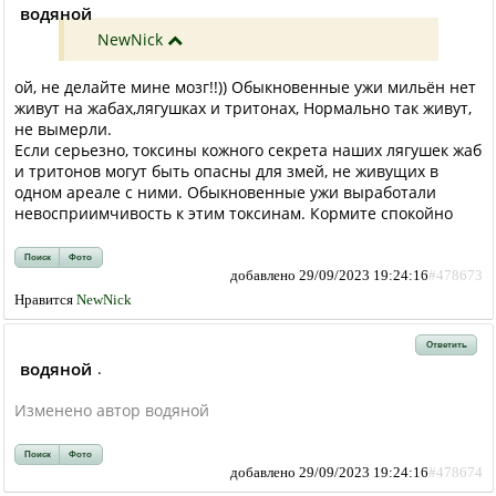
водяной
NewNick
ой, не делайте мине мозг!!)) Обыкновенные ужи мильён нет
живут на жабах,лягушках и тритонах, Нормально так живут,
не вымерли.
Если серьезно, токсины кожного секрета наших лягушек жаб
и тритонов могут быть опасны для змей, не живущих в
одном ареале с ними. Обыкновенные ужи выработали
невосприимчивость к этим токсинам. Кормите спокойно
Поиск
Фото
добавлено 29/09/2023 19:24:16
#478673
Нравится
NewNick
Ответить
водяной
.
Изменено автор водяной
Поиск
Фото
добавлено 29/09/2023 19:24:16
#478674