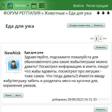
0
Меню
Войти
Регистрация
ФОРУМ РЕПТИЛИЯ
»
Животные
»
Еда для ужа
Еда для ужа
Создать новую тему
Ответить
<<
1
2
>>
Ответить
NewNick
Еда для ужа
Здравствуйте, подскажите пожалуйста для
обыкновенного ужа какие жабы/лягушки можно
давать? Посмотрел информацию в инете, пишут
что жабы ядовиты, посмотрел про лягушек -
тоже самое. Что тогда давать?) Имеется ввиду
жабу/лягушку забить и разделать мясо на кусочки для,
кормления ужиков.
Поиск
Фото
добавлено 28/09/2023 16:31:35
#478672
Ответить