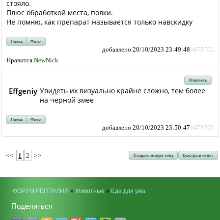
стояло.
Плюс обработкой места, полки.
Не помню, как препарат называется только навскидку
Поиск
Фото
добавлено 20/10/2023 23:49:48
#478702
Нравится
NewNick
Ответить
Effgeniy
Увидеть их визуально крайне сложно, тем более
на черной змее
Поиск
Фото
добавлено 20/10/2023 23:50:47
#478703
<<
1
2
>>
Создать новую тему
Быстрый ответ
ФОРУМ РЕПТИЛИЯ
»
Животные
»
Еда для ужа
Поделиться