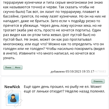
террариуме кузнечики и типа серые многоножки (не знаю
как называются точно) и черви. Так сказать чтобы не
скучно было) Так вот, он лазит по террариуму, плавает в
бассейне, греется, по нему лазят кузнечики. Но он на них не
нападает, даже не бриться. Зато если ч подойду резко то
прячется в убежище. Через день ложу кусочки хека, но не
трогает (жаба уже есть, просто не хочется портить). Один
раз видел как он ртом типа жевал, (рот пустой был) но
пустой был. Не знаю, может он как раз проглатывал
многоножку, или ещё что? Можно как то определить что он
голоден или не голоден? Чтобы насильно покормить (видел
в инете). Извините что много написал, но хочется все
узнать.
Поиск
Фото
добавлено 05/10/2023 19:55:17
#478683
Ответить
NewNick
Ещё один день прошел, но рыбу не ел. Может
ещё от линьки отходит? Неделю назад поленял.