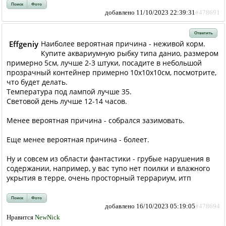
Поиск
Фото
добавлено 11/10/2023 22:39:31
#478691
Ответить
Effgeniy
Наиболее вероятная причина - неживой корм.
Купите аквариумную рыбку типа данио, размером
примерно 5см, лучше 2-3 штуки, посадите в небольшой
прозрачный контейнер примерно 10х10х10см, посмотрите,
что будет делать.
Температура под лампой лучше 35.
Световой день лучше 12-14 часов.
Менее вероятная причина - собрался зазимовать.
Еще менее вероятная причина - болеет.
Ну и совсем из области фантастики - грубые нарушения в
содержании, например, у вас тупо нет поилки и влажного
укрытия в терре, очень просторный террариум, итп
Поиск
Фото
добавлено 16/10/2023 05:19:05
#478694
Нравится
NewNick