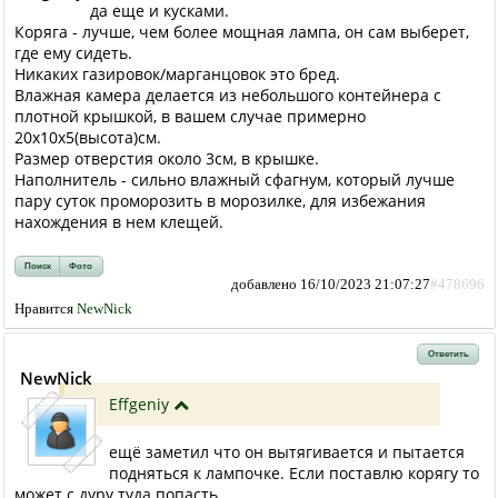
да еще и кусками.
Коряга - лучше, чем более мощная лампа, он сам выберет,
где ему сидеть.
Никаких газировок/марганцовок это бред.
Влажная камера делается из небольшого контейнера с
плотной крышкой, в вашем случае примерно
20х10х5(высота)см.
Размер отверстия около 3см, в крышке.
Наполнитель - сильно влажный сфагнум, который лучше
пару суток проморозить в морозилке, для избежания
нахождения в нем клещей.
Поиск
Фото
добавлено 16/10/2023 21:07:27
#478696
Нравится
NewNick
Ответить
NewNick
Effgeniy
ещё заметил что он вытягивается и пытается
подняться к лампочке. Если поставлю корягу то
может с дуру туда попасть