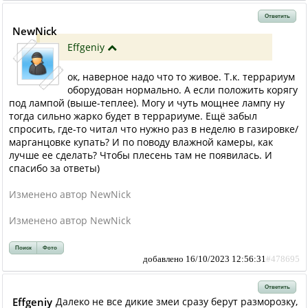
Ответить
NewNick
Effgeniy
ок, наверное надо что то живое. Т.к. террариум
оборудован нормально. А если положить корягу
под лампой (выше-теплее). Могу и чуть мощнее лампу ну
тогда сильно жарко будет в террариуме. Ещё забыл
спросить, где-то читал что нужно раз в неделю в газировке/
марганцовке купать? И по поводу влажной камеры, как
лучше ее сделать? Чтобы плесень там не появилась. И
спасибо за ответы)
Изменено автор NewNick
Изменено автор NewNick
Поиск
Фото
добавлено 16/10/2023 12:56:31
#478695
Ответить
Effgeniy
Далеко не все дикие змеи сразу берут разморозку,