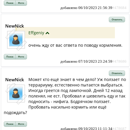
Поиск
Фото
добавлено 06/10/2023 21:56:39
#478684
Ответить
NewNick
Effgeniy
очень жду от вас ответа по поводу кормления.
Поиск
Фото
добавлено 07/10/2023 23:24:59
#478686
Ответить
NewNick
Может кто ещё знает в чем дело? Уж ползает по
террариуму, естественно пытается выбраться.
Иногда греется под лампочкой. Дней 12 назад
поленял, не ест. Пробовал и шевелить еду и так
подносить - нифига. Бодрячком ползает.
Пробовать насильно кормить или ещё
подождать?
Поиск
Фото
добавлено 09/10/2023 11:11:34
#478687