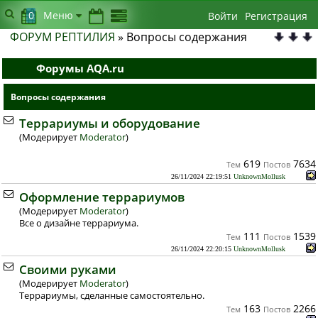
0
Меню
Войти
Регистрация
ФОРУМ РЕПТИЛИЯ
» Вопросы содержания
Форумы AQA.ru
Вопросы содержания
Террариумы и оборудование
(Модерирует
Moderator
)
619
7634
Тем
Постов
26/11/2024 22:19:51
UnknownMollusk
Оформление террариумов
(Модерирует
Moderator
)
Все о дизайне террариума.
111
1539
Тем
Постов
26/11/2024 22:20:15
UnknownMollusk
Своими руками
(Модерирует
Moderator
)
Террариумы, сделанные самостоятельно.
163
2266
Тем
Постов