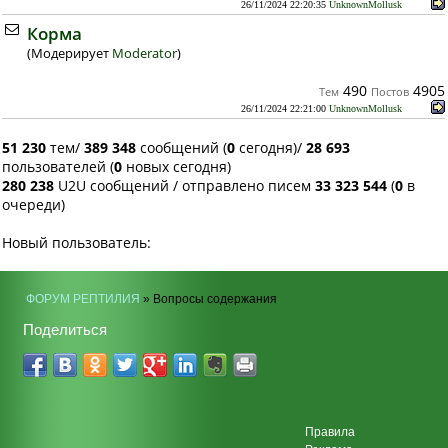
26/11/2024 22:20:35
UnknownMollusk
Корма
(Модерирует
Moderator
)
490
4905
Тем
Постов
26/11/2024 22:21:00
UnknownMollusk
51 230
тем/
389 348
сообщений (
0
сегодня)/
28 693
пользователей (
0
новых сегодня)
280 238
U2U сообщений / отправлено писем
33 323 544
(
0
в
очереди)
Новый пользователь:
ФОРУМ РЕПТИЛИЯ
» Вопросы содержания
Поделиться
Правила