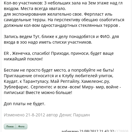
Кол-во участников: 3 небольших зала на 3ем этаже над гл
входом. Места всегда хватало.
для экспонирования желательно свое. Ферпласт иль
самодельные терры. На перспективу обещаю озаботиться
должным кол-вом одностандартных стеклянных терров .
Запись ведем Тут, ближе к делу понадобятся и ФИО. для
входа в зоо надо иметь списки участников.
ER , Женечка, спасибо! Приходи, приноси, будет ваще
нижайший поклон!
Беспам не просто будет место, а попробуйте не быть!
Приглашение относится и к Клубу любителей улиток,
Каудат, к Тарантуласу, Май Рептайлу, Хамелеонс.ру,
Эублефарис. Серпентес и всем -всем! Миру- мир, войне -
пиписька! Вместе можно больше!
Доп платы не будет.
Изменено 21-8-2012 автор Денис Паршин
Поиск
Фото
добавлено 21/08/2012 21:43:32
#378808