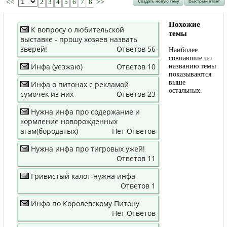
<<
2
3
4
5
6
7
8
>>
Создать новую тему
Быстрый ответ
Похожие
К вопросу о любительской
темы
выставке - прошу хозяев назвать
зверей!
Ответов 56
Наиболее
совпавшие по
Инфа (уезжаю)
Ответов 10
названию темы
показываются
выше
Инфа о питонах c рекламой
остальных.
сумочек из них
Ответов 23
Нужна инфа про содержание и
кормление новорожденных
агам(бородатых)
Нет Ответов
Нужна инфа про тигровых ужей!
Ответов 11
Гривистый калот-нужна инфа
Ответов 1
Инфа по Королевскому Питону
Нет Ответов