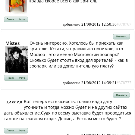
правда скорее всего как зритель
Поиск
Фото
добавлено 21/08/2012 12:50:36
#378767
Ответить
Mistes
Очень интересно. Хотелось бы приехать как
зрителю. Кстати, я правильно понимаю, что
Мосзоо - это именно Московский зоопарк?
Сколько будет стоить вход для зрителей - как в
зоопарк, или за дополнительную плату?
Поиск
Фото
добавлено 21/08/2012 14:39:21
#378777
Ответить
цихлид
Вот теперь есть ясность, только надо дату
уточнить и тогда можно будет и на других сайтах
дать объявление.Судя по всему выставка будет проводиться
там же на главном входе. Денис, а беспам место будет ?
Поиск
Фото