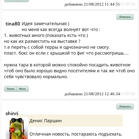
добавлено 21/08/2012 11:44:51
#378758
Ответить
tina80
Идея замечательная )
но меня как всегда волнует вот что :
1. животных много (показать есть что )
но как их разместить на выставке ?
т.е переть с собой терры я однозначно не смогу.
пласт. бокс он если с крышкой то фиг что рассмотришь....
нужна тара в которой можно спокойно посадить животное
чтоб оно было хорошо видно посетителям и так же чтоб оно
себя чувствовало нормально.
Поиск
Фото
добавлено 21/08/2012 12:46:34
#378766
Ответить
shinri
Денис Паршин
Отличная новость, постараюсь подъехать,