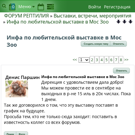
0
Меню
Войти
Регистрация
ФОРУМ РЕПТИЛИЯ
»
Выставки, встречи, мероприятия
»
Инфа по любительской выставке в Мос Зоо
Инфа по любительской выставке в Мос
Зоо
Создать новую тему
Ответить
<<
2
3
4
5
6
7
8
>>
Ответить
Денис Паршин
Инфа по любительской выставке в Мос Зоо
Дирекция с удовольствием дала добро!
Мы можем провести ее в сентябре на
выходных в р-не 15 иль в 20х числах. Пока
1 днем.
Так же договорился о том, что эту выставку поставят в
график на будущее.
Просьба тем, кто не только сюда заходит: поставить в
известность коллег со всех форумов.
Поиск
Фото