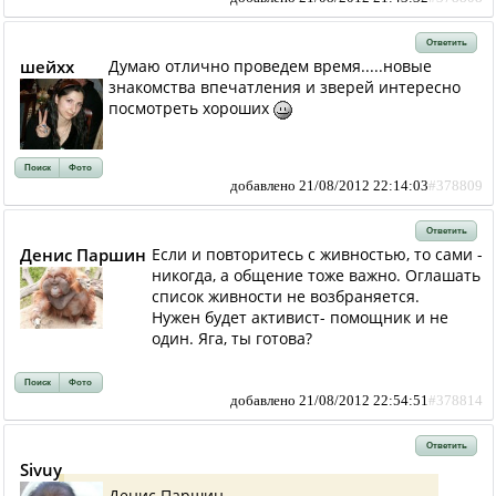
Ответить
шейхх
Думаю отлично проведем время.....новые
знакомства впечатления и зверей интересно
посмотреть хороших
Поиск
Фото
добавлено 21/08/2012 22:14:03
#378809
Ответить
Денис Паршин
Если и повторитесь с живностью, то сами -
никогда, а общение тоже важно. Оглашать
список живности не возбраняется.
Нужен будет активист- помощник и не
один. Яга, ты готова?
Поиск
Фото
добавлено 21/08/2012 22:54:51
#378814
Ответить
Sivuy
Денис Паршин