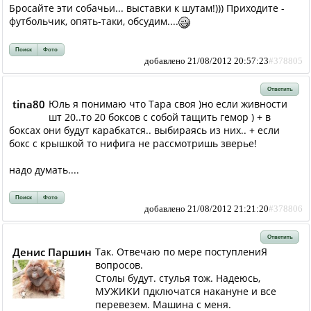
Бросайте эти собачьи... выставки к шутам!))) Приходите -
футбольчик, опять-таки, обсудим....
Поиск
Фото
добавлено 21/08/2012 20:57:23
#378805
Ответить
tina80
Юль я понимаю что Тара своя )но если живности
шт 20..то 20 боксов с собой тащить гемор ) + в
боксах они будут карабкатся.. выбираясь из них.. + если
бокс с крышкой то нифига не рассмотришь зверье!
надо думать....
Поиск
Фото
добавлено 21/08/2012 21:21:20
#378806
Ответить
Денис Паршин
Так. Отвечаю по мере поступлениЯ
вопросов.
Столы будут. стулья тож. Надеюсь,
МУЖИКИ пдключатся накануне и все
перевезем. Машина с меня.