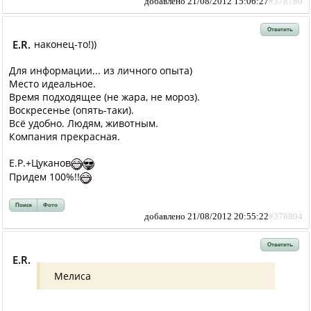
добавлено 21/08/2012 15:06:27
#378780
Ответить
E.R.
наконец-то!))
Для информации... из личного опыта)
Место идеальное.
Время подходящее (не жара, не мороз).
Воскресенье (опять-таки).
Всё удобно. Людям, животным.
Компания прекрасная.
Е.Р.+Цуканов
Придем 100%!!
Поиск
Фото
добавлено 21/08/2012 20:55:22
#378804
Ответить
E.R.
Мелиса