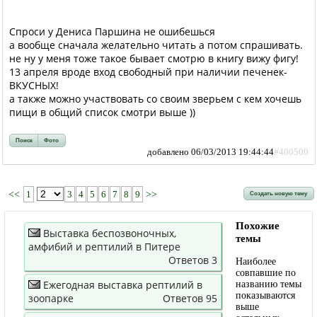
Спроси у Дениса Паршина не ошибешься
а вообще сначала желательно читать а потом спрашивать.
не ну у меня тоже такое бывает смотрю в книгу вижу фигу!
13 апреля вроде вход свободный при наличии печенек-
ВКУСНЫХ!
а также можно участвовать со своим зверьем с кем хочешь
пищи в общий список смотри выше ))
Поиск
Фото
добавлено 06/03/2013 19:44:44
#400500
<<
1
3
4
5
6
7
8
9
>>
Создать новую тему
Похожие
Выставка беспозвоночных,
темы
амфибий и рептилий в Питере
Ответов 3
Наиболее
совпавшие по
Ежегодная выставка рептилий в
названию темы
показываются
зоопарке
Ответов 95
выше