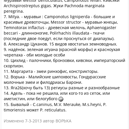
Муравьи Messor denticulatus, Camponotus fellah. Кивсяки
Archispirostreptus gigas. Жуки Pachnoda marginata
peregrina.
7. Mitya. - муравьи : Camponotus ligniperda - большие и
красивые древоточцы, Messor structor - муравьи-жнецы,
Temnotorax inflactus - древесная мелочь, Aphaenogaster
beccari - длинноногие, Polirhachis illaudata - ткачи
(последние двое поедут, если проснуться от диапаузы).
8. Александр Цуканов. 15 видов хвостатых земноводных.
9. надёнок. зеленая игуана (красной морфы) и красноухая
черепаха - оби молодые особи
10. Цихлид - палочники, бронзовки, кивсяки, императорский
скорпион.
11. Маргарита - змеи ринхофис, констрикторы.
12. Ворька - Малийские шипохвосты, Гондурасские
молочные змеи и филодриасы Барони.
13. Яга26(хочу быть 13) региусы разные и разнообразные
14. Адель - пока не решила, или кого-то из сеток, или
аметистин, или белогубого
15. Бывалый - C.caninus, M.V. Merauke, M.s.heyni, P.
timoriensis может P. reticulatus.
Изменено 7-3-2013 автор BOPbKA