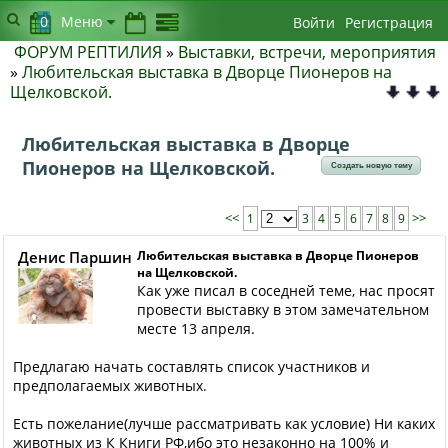
0
Меню
Войти
Регистрация
ФОРУМ РЕПТИЛИЯ
»
Выставки, встречи, мероприятия
»
Любительская выставка в Дворце Пионеров на
Щелковской.
Любительская выставка в Дворце
Пионеров на Щелковской.
Создать новую тему
<<
1
3
4
5
6
7
8
9
>>
Денис Паршин
Любительская выставка в Дворце Пионеров
на Щелковской.
Как уже писал в соседней теме, нас просят
провести выставку в этом замечательном
месте 13 апреля.
Предлагаю начать составлять список участников и
предполагаемых животных.
Есть пожелание(лучше рассматривать как условие) Ни каких
животных из К Книги РФ,ибо это незаконно на 100% и