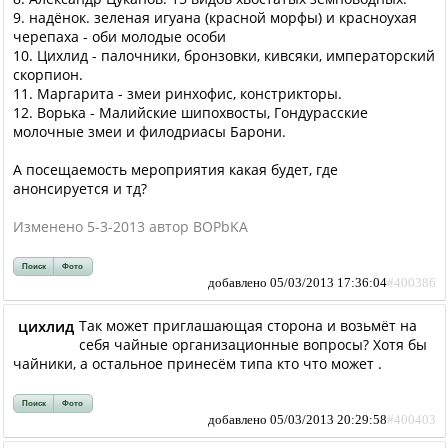
9. надёнок. зеленая игуана (красной морфы) и красноухая
черепаха - оби молодые особи
10. Цихлид - палочники, бронзовки, кивсяки, императорский
скорпион.
11. Маргарита - змеи ринхофис, констрикторы.
12. Ворька - Малийские шипохвосты, Гондурасские
молочные змеи и филодриасы Барони.
А посещаемость мероприятия какая будет, где
анонсируется и тд?
Изменено 5-3-2013 автор BOPbKA
Поиск
Фото
добавлено 05/03/2013 17:36:04
#400386
цихлид
Так может приглашающая сторона и возьмёт на
себя чайные организационные вопросы? Хотя бы
чайники, а остальное принесём типа кто что может .
Поиск
Фото
добавлено 05/03/2013 20:29:58
#400403