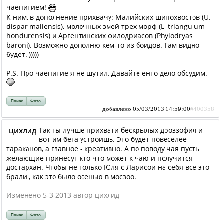
чаепитием!
К ним, в дополнение прихвачу: Малийских шипохвостов (U.
dispar maliensis), молочных змей трех морф (L. triangulum
hondurensis) и Аргентинских филодриасов (Phylodryas
baroni). Возможно дополню кем-то из боидов. Там видно
будет. )))))
P.S. Про чаепитие я не шутил. Давайте енто дело обсудим.
Поиск
Фото
добавлено 05/03/2013 14:59:00
#400358
цихлид
Так ты лучше прихвати бескрылых дроззофил и
вот им бега устроишь. Это будет повеселее
тараканов, а главное - креативно. А по поводу чая пусть
желающие принесут кто что может к чаю и получится
достархан. Чтобы не только Юля с Ларисой на себя всё это
брали , как это было осенью в мосзоо.
Изменено 5-3-2013 автор цихлид
Поиск
Фото