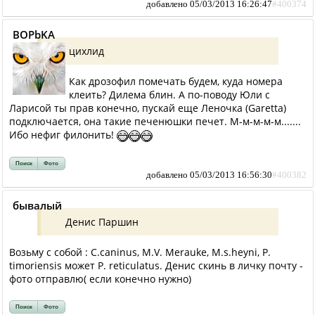
добавлено 05/03/2013 16:26:47
#400374
BOPbKA
цихлид
Как дрозофил помечать будем, куда номера
клеить? Дилема блин. А по-поводу Юли с
Ларисой ты прав конечно, пускай еще Леночка (Garetta)
подключается, она такие печенюшки печет. М-м-м-м-м.......
Ибо нефиг филонить!
Поиск
Фото
добавлено 05/03/2013 16:56:30
#400382
бывалый
Денис Паршин
Возьму с собой : C.caninus, M.V. Merauke, M.s.heyni, P.
timoriensis может P. reticulatus. Денис скинь в личку почту -
фото отправлю( если конечно нужно)
Поиск
Фото