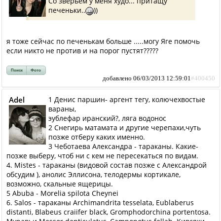
Со зверьем у меня худо... притащу
печеньки..
))
я тоже сейчас по печенькам больше .....могу Яге помочь
если никто не против и на порог пустят?????
Поиск
Фото
добавлено 06/03/2013 12:59:01
#400450
Adel
1 Денис паршин- аргент тегу, колючехвостые
вараны,
эублефар иранский?, ляга водонос
2 Снегирь матамата и другие черепахи,чуть
позже отберу каких именно.
3 Чеботаева Александра - тараканы. Какие-
позже выберу, чтоб ни с кем не пересекаться по видам.
4. Mistes - тараканы (видовой состав позже с Александрой
обсудим ), анолис Эллисона, телодермы кортикале,
возможно, скальные ящерицы.
5 Abuba - Morelia spilota Cheynei
6. Salos - тараканы Archimandrita tesselata, Eublaberus
distanti, Blabeus craiifer black, Gromphodorchina portentosa.