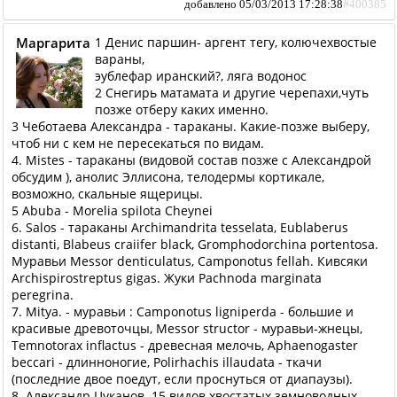
добавлено 05/03/2013 17:28:38
#400385
Маргарита
1 Денис паршин- аргент тегу, колючехвостые
вараны,
эублефар иранский?, ляга водонос
2 Снегирь матамата и другие черепахи,чуть
позже отберу каких именно.
3 Чеботаева Александра - тараканы. Какие-позже выберу,
чтоб ни с кем не пересекаться по видам.
4. Mistes - тараканы (видовой состав позже с Александрой
обсудим ), анолис Эллисона, телодермы кортикале,
возможно, скальные ящерицы.
5 Abuba - Morelia spilota Cheynei
6. Salos - тараканы Archimandrita tesselata, Eublaberus
distanti, Blabeus craiifer black, Gromphodorchina portentosa.
Муравьи Messor denticulatus, Camponotus fellah. Кивсяки
Archispirostreptus gigas. Жуки Pachnoda marginata
peregrina.
7. Mitya. - муравьи : Camponotus ligniperda - большие и
красивые древоточцы, Messor structor - муравьи-жнецы,
Temnotorax inflactus - древесная мелочь, Aphaenogaster
beccari - длинноногие, Polirhachis illaudata - ткачи
(последние двое поедут, если проснуться от диапаузы).
8. Александр Цуканов. 15 видов хвостатых земноводных.