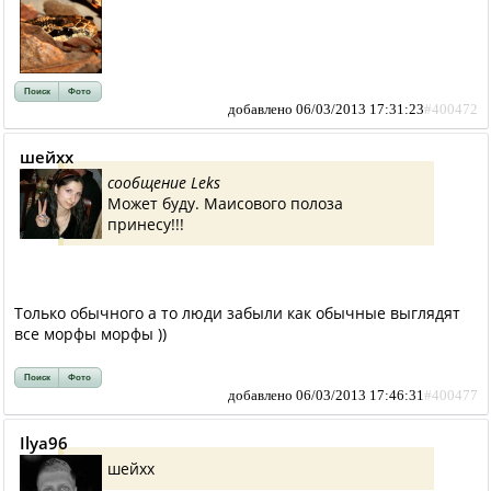
Поиск
Фото
добавлено 06/03/2013 17:31:23
#400472
шейхх
сообщение Leks
Может буду. Маисового полоза
принесу!!!
Только обычного а то люди забыли как обычные выглядят
все морфы морфы ))
Поиск
Фото
добавлено 06/03/2013 17:46:31
#400477
Ilya96
шейхх