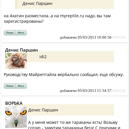
Денис Паршин
на Ахатин разместила..а на myreptile.ru надо, вы там
зарегистрированы?
Поиск
Фото
добавлено 05/03/2013 10:00:56
#400319
Денис Паршин
idi2
Руководству Майрептайла вербально сообщил, еще обсужу.
Поиск
Фото
добавлено 05/03/2013 11:54:57
#400328
BOPbKA
Денис Паршин
А у меня может то-же тараканы есть! Возьму
сотню - замутим тараканьи бега! С призами и