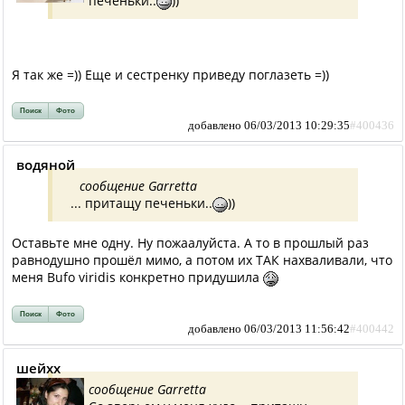
печеньки..
))
Я так же =)) Еще и сестренку приведу поглазеть =))
Поиск
Фото
добавлено 06/03/2013 10:29:35
#400436
водяной
сообщение Garretta
... притащу печеньки..
))
Оставьте мне одну. Ну пожаалуйста. А то в прошлый раз
равнодушно прошёл мимо, а потом их ТАК нахваливали, что
меня Bufo viridis конкретно придушила
Поиск
Фото
добавлено 06/03/2013 11:56:42
#400442
шейхх
сообщение Garretta