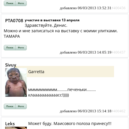
Поиск
Фото
добавлено 06/03/2013 13:52:31
#400456
PTA0708
участие в выставке 13 апреля
Здравствуйте, Денис.
Можно и мне записаться на выставку с моими улитками.
ТАМАРА
Поиск
Фото
добавлено 06/03/2013 14:05:19
#400457
Sivuy
Garretta
мммммммммм.........печеньки........
клааааааааааасс!)))))
Поиск
Фото
добавлено 06/03/2013 15:14:18
#400462
Leks
Может буду. Маисового полоза принесу!!!