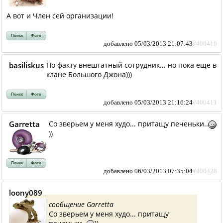
А вот и Член сей организации!
Поиск
Фото
добавлено 05/03/2013 21:07:43
#400410
basiliskus
По факту внештатный сотрудник... но пока еще в
клане Большого Джона)))
Поиск
Фото
добавлено 05/03/2013 21:16:24
#400411
Garretta
Со зверьем у меня худо... притащу печеньки..
))
Поиск
Фото
добавлено 06/03/2013 07:35:04
#400428
loony089
сообщение Garretta
Со зверьем у меня худо... притащу