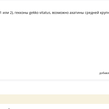
(1 или 2), гекконы gekko vitatus, возможно ахатины средней кру
добавл