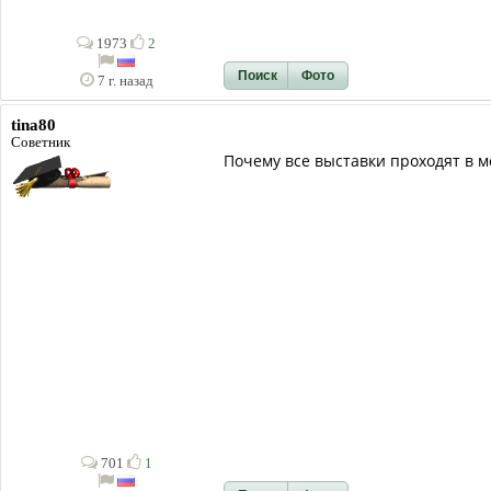
1973
2
Поиск
Фото
7 г. назад
tina80
Советник
Почему все выставки проходят в м
701
1