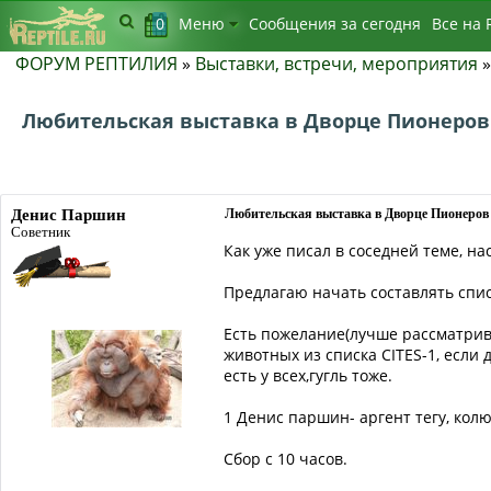
0
Меню
Сообщения за сегодня
Bсе на 
ФОРУМ РЕПТИЛИЯ
»
Выставки, встречи, мероприятия
Любительская выставка в Дворце Пионеров
Денис Паршин
Любительская выставка в Дворце Пионеров
Советник
Как уже писал в соседней теме, на
Предлагаю начать составлять спи
Есть пожелание(лучше рассматрива
животных из списка CITES-1, если 
есть у всех,гугль тоже.
1 Денис паршин- аргент тегу, кол
Сбор с 10 часов.