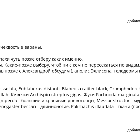
добавл
ючехвостые вараны,
пахи,чуть позже отберу каких именно.
. Какие-позже выберу, чтоб ни с кем не пересекаться по видам
тав позже с Александрой обсудим ), анолис Эллисона, телодермы
esselata, Eublaberus distanti, Blabeus craiifer black, Gromphodor
llah. Кивсяки Archispirostreptus gigas. Жуки Pachnoda marginata
ligniperda - большие и красивые древоточцы, Messor structor - 
nogaster beccari - длинноногие, Polirhachis illaudata - ткачи (п
добавл