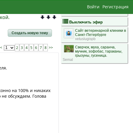
Войти
Регистрация
кой.
Выключить эфир
Сайт ветеринарной клиники в
Создать новую тему
Санкт-Петербурге
vetuslugispb
<<
2
3
4
5
6
7
8
>>
Сверчок, муха, саранча,
мучник, зофобас, тараканы,
грызуны, гусеница.
Semal
еля.
конно на 100% и никаких
о не обсуждаем. Голова