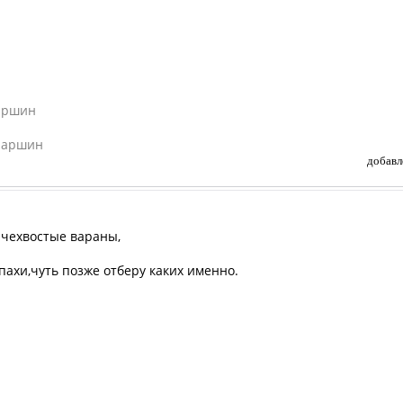
Паршин
 Паршин
добавл
ючехвостые вараны,
пахи,чуть позже отберу каких именно.