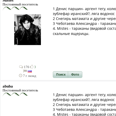
Mistes
Постоянный посетитель
1 Денис паршин- аргент тегу, кол
эублефар иранский?, ляга водонос
2 Снегирь матамата и другие чере
3 Чеботаева Александра - тараканы
4. Mistes - тараканы (видовой сос
скальные ящерицы.
176
3
Поиск
Фото
7 г. назад
abuba
Постоянный посетитель
1 Денис паршин- аргент тегу, кол
эублефар иранский?, ляга водонос
2 Снегирь матамата и другие чере
3 Чеботаева Александра - тараканы
4. Mistes - тараканы (видовой сос