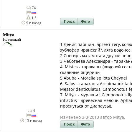
74
1.5
Поиск
Фото
9 г. назад
Mitya.
Новенький
1 Денис паршин- аргент тегу, кол
эублефар иранский?, ляга водонос
2 Снегирь матамата и другие чере
3 Чеботаева Александра - тараканы
4. Mistes - тараканы (видовой сос
скальные ящерицы.
5 Abuba - Morelia spilota Cheynei
6. Salos - тараканы Archimandrita t
Messor denticulatus, Camponotus fe
7. Mitya. - муравьи : Camponotus 
inflactus - древесная мелочь, Aphae
проснуться от диапаузы).
4
Изменено 3-3-2013 автор Mitya.
13 г. назад
Поиск
Фото