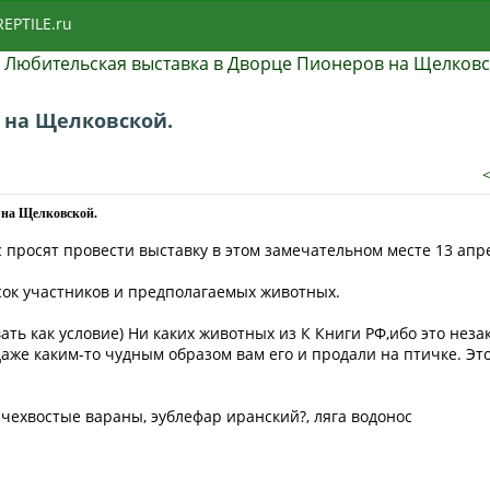
REPTILE.ru
»
Любительская выставка в Дворце Пионеров на Щелковс
 на Щелковской.
 на Щелковской.
с просят провести выставку в этом замечательном месте 13 апр
сок участников и предполагаемых животных.
ть как условие) Ни каких животных из К Книги РФ,ибо это неза
даже каким-то чудным образом вам его и продали на птичке. Эт
ючехвостые вараны, эублефар иранский?, ляга водонос