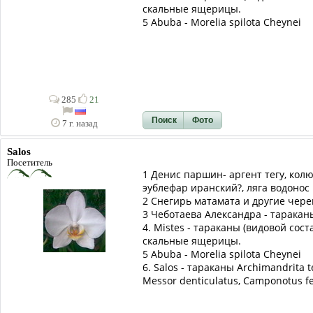
скальные ящерицы.
5 Abuba - Morelia spilota Cheynei
285
21
Поиск
Фото
7 г. назад
Salos
Посетитель
1 Денис паршин- аргент тегу, кол
эублефар иранский?, ляга водонос
2 Снегирь матамата и другие чере
3 Чеботаева Александра - тараканы
4. Mistes - тараканы (видовой сос
скальные ящерицы.
5 Abuba - Morelia spilota Cheynei
6. Salos - тараканы Archimandrita t
Messor denticulatus, Camponotus fe