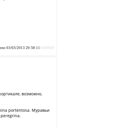
ено 03/03/2013 20:58:11
#400049
.
 кортикале, возможно,
china portentosa. Муравьи
 peregrina.