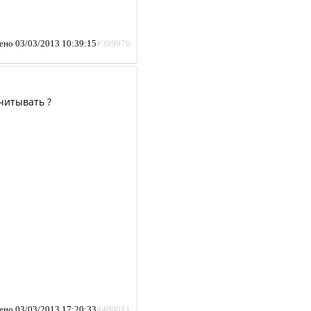
ено 03/03/2013 10:39:15
#399976
читывать ?
ено 03/03/2013 17:20:33
#400011