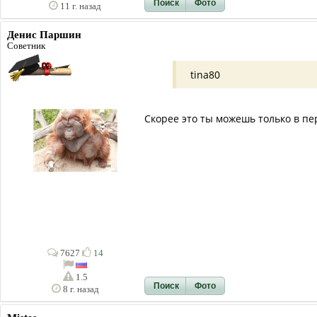
Поиск
Фото
11 г. назад
Денис Паршин
Советник
tina80
Скорее это ты можешь только в пери
7627
14
1.5
Поиск
Фото
8 г. назад