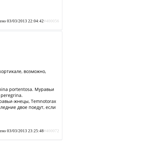
ено 03/03/2013 22:04:42
#400056
.
 кортикале, возможно,
china portentosa. Муравьи
 peregrina.
муравьи-жнецы, Temnotorax
оследние двое поедут, если
ено 03/03/2013 23:25:48
#400072