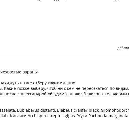
добавл
ючехвостые вараны,
пахи,чуть позже отберу каких именно.
. Какие-позже выберу, чтоб ни с кем не пересекаться по видам
тав позже с Александрой обсудим ), анолис Эллисона, телодермы
esselata, Eublaberus distanti, Blabeus craiifer black, Gromphodor
llah. Кивсяки Archispirostreptus gigas. Жуки Pachnoda marginata