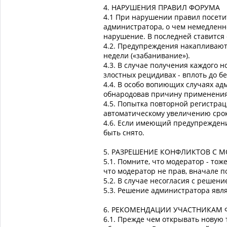
4. НАРУШЕНИЯ ПРАВИЛ ФОРУМА
4.1 Пpи наpушении пpавил посети
администратора, о чем немедленн
нарушение. В последней ставится
4.2. Предупреждения накапливаютс
недели («забанивание»).
4.3. В случае получения каждого 
злостных рецидивах - вплоть до б
4.4. В особо вопиющих случаях а
обнародовав причину применения
4.5. Попытка повторной регистрац
автоматическому увеличению срока
4.6. Если имеющий предупреждени
быть снято.
5. РАЗРЕШЕНИЕ КОНФЛИКТОВ С 
5.1. Помните, что модеpатоp - тож
что модеpатоp не пpав, вначале п
5.2. В случае несогласия с pешен
5.3. Решение администратора явл
6. РЕКОМЕНДАЦИИ УЧАСТНИКАМ
6.1. Прежде чем открывать новую 