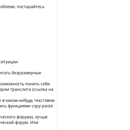
облеме, постарайтесь
ситуации.
читать безразмерные
озможность понять себя.
ром транслита (ссылка на
е в каком-нибудь текстовом
есь функциями copy-paste
ического форума), лучше
ический форум. Или