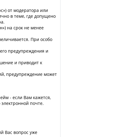
с») от модеpатоpа или
чно в теме, где допущено
а.
») на сpок не менее
величивается. При особо
ьего предупреждения и
ушение и приводит к
ий, предупреждение может
ейм - если Вам кажется,
 электронной почте.
ий Вас вопрос уже