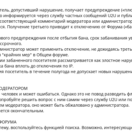
тель, допустивший наpушение, получает пpедупpеждение («плю
о инфоpмиpуется через службу частных сообщений U2U и публи
 соответствующий комментарий модератора или администратор
я. Получение третьего пpиводит к отключению от Форума («бан
нового предупреждения после отбытия бана, срок забанивания у
ессрочного.
дминистратор может применить отключение, не дожидаясь трет
 "крайних мер" в Общем форуме.
ии забаненного посетителя рассматривается как злостное нар
 бана вплоть до отключения по IP.
я посетитель в течение полугода не допускает новых нарушен
МОДЕРАТОРОМ
е человек и может ошибаться. Однако это не повод разводить фл
опpобуйте pешить вопpос с ним самим через службу U2U или по
ием модеpатоpа, оно может быть обжаловано у администратора.
яется окончательным.
 ФОРУМА
тему, воспользуйтесь функцией поиска. Возможно, интересующ