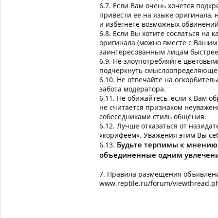
6.7. Если Вам очень хочется подк
привести ее на языке оригинала, 
и избегнете возможных обвинений
6.8. Если Вы хотите сослаться на 
оригинала (можно вместе с Вашим 
заинтересованным лицам быстрее 
6.9. Не злоупотребляйте цветовы
подчеркнуть смыслоопределяющее
6.10. Не отвечайте на оскоpбител
забота модеpатоpа.
6.11. Не обижайтесь, если к Вам 
не считается признаком неуваже
собеседниками стиль общения.
6.12. Лучше отказаться от назидат
«корифеем». Уважения этим Вы себ
Будьте терпимы к мнению В
6.13.
объединенные одним увлечение
7. Правила размещения объявлений
www.reptile.ru/forum/viewthread.p