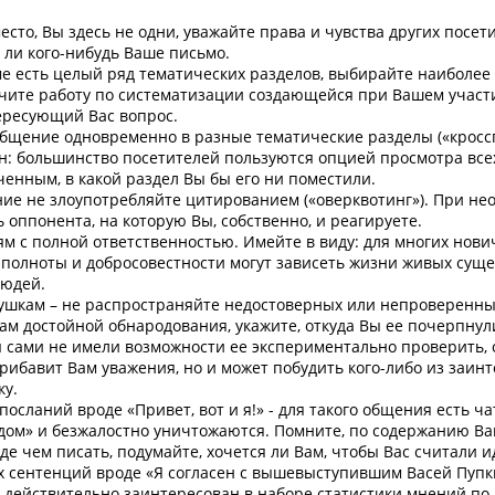
есто, Вы здесь не одни, уважайте права и чувства других посет
т ли кого-нибудь Ваше письмо.
ме есть целый ряд тематических разделов, выбирайте наиболее
гчите работу по систематизации создающейся при Вашем учас
тересующий Вас вопрос.
ообщение одновременно в разные тематические разделы («кроссп
ен: большинство посетителей пользуются опцией просмотра вс
енным, в какой раздел Вы бы его ни поместили.
ание не злоупотребляйте цитированием («оверквотинг»). При н
оппонента, на которую Вы, собственно, и реагируете.
ям с полной ответственностью. Имейте в виду: для многих нови
полноты и добросовестности могут зависеть жизни живых сущ
людей.
кушкам – не распространяйте недостоверных или непроверенных
ам достойной обнародования, укажите, откуда Вы ее почерпнул
 сами не имели возможности ее экспериментально проверить, 
 прибавит Вам уважения, но и может побудить кого-либо из заи
ку.
посланий вроде «Привет, вот и я!» - для такого общения есть ч
дом» и безжалостно уничтожаются. Помните, по содержанию В
де чем писать, подумайте, хочется ли Вам, чтобы Вас считали 
х сентенций вроде «Я согласен с вышевыступившим Васей Пупки
я действительно заинтересован в наборе статистики мнений по 