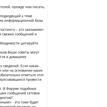
ителей, прежде чем писать,
 подходящий к теме
тии информационной базы
остинг») – это захламляет
ех свежих сообщений и
еобходимости цитируйте
чков Ваши советы могут
еств и домашнее
 сведений. Если какая-
и или на основании каких
обязательно отметьте этот
нтересовавшихся провести
ат. В Форуме подобные
аших сообщений сетевое
идиотом?
ным!» - это тоже будет
поднятой им теме, он