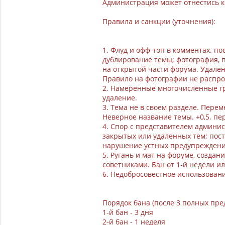
Администрация может отнестись к
Правила и санкции (уточнения):
1. Флуд и офф-топ в комментах. по
дублирование темы; фотография,
на открытой части форума. Удален
Правило на фотографии не распрос
2. Намеренные многочисленные гра
удаление.
3. Тема не в своем разделе. Перем
Неверное название темы. +0,5. п
4. Спор с представителем админи
закрытых или удаленных тем; пос
нарушение устных предупреждений
5. Ругань и мат на форуме, созда
советниками. Бан от 1-й недели 
6. Недобросовестное использовани
Порядок бана (после 3 полных пр
1-й бан - 3 дня
2-й бан - 1 неделя