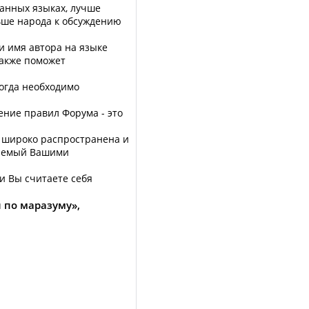
ранных языках, лучше
льше народа к обсуждению
 и имя автора на языке
также поможет
огда необходимо
ение пpавил Форума - это
и широко распространена и
млемый Вашими
ли Вы считаете себя
 по маразуму»,