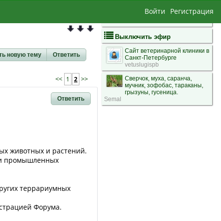
Войти
Регистрация
Выключить эфир
Сайт ветеринарной клиники в
ть новую тему
Ответить
Санкт-Петербурге
vetuslugispb
<<
1
2
>>
Сверчок, муха, саранча,
мучник, зофобас, тараканы,
грызуны, гусеница.
Ответить
Semal
ых животных и растений.
нии промышленных
других террариумных
страцией Форума.