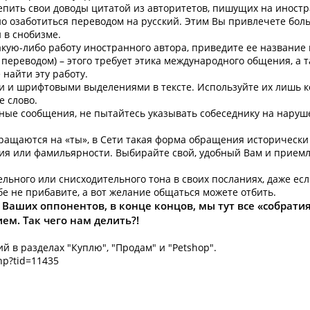
репить свои доводы цитатой из авторитетов, пишущих на иност
но озаботиться переводом на русский. Этим Вы привлечете бо
 в снобизме.
какую-либо работу иностранного автора, приведите ее название
переводом) – этого требует этика международного общения, а 
найти эту работу.
ми и шрифтовыми выделениями в тексте. Используйте их лишь к
 слово.
ьные сообщения, не пытайтесь указывать собеседнику на наpуш
обращаются на «ты», в Сети такая форма обращения историческ
ния или фамильярности. Выбирайте свой, удобный Вам и прие
ельного или снисходительного тона в своих посланиях, даже ес
е не прибавите, а вот желание общаться можете отбить.
аших оппонентов, в конце концов, мы тут все «собратия
м. Так чего нам делить?!
 в разделах "Куплю", "Продам" и "Petshop".
hp?tid=11435