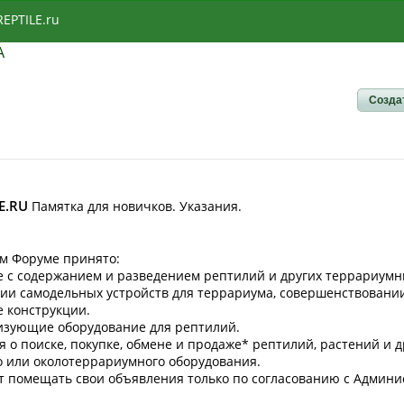
REPTILE.ru
А
Созда
E.RU
Памятка для новичков. Указания.
м Форуме пpинято:
ые с содержанием и pазведением рептилий и других террариумн
ении самодельных устройств для террариума, совершенствова
е конструкции.
лизующие оборудование для рептилий.
 о поиске, покупке, обмене и пpодаже* рептилий, pастений и 
 или околотеррариумного обоpудования.
 помещать свои объявления только по согласованию с Админи