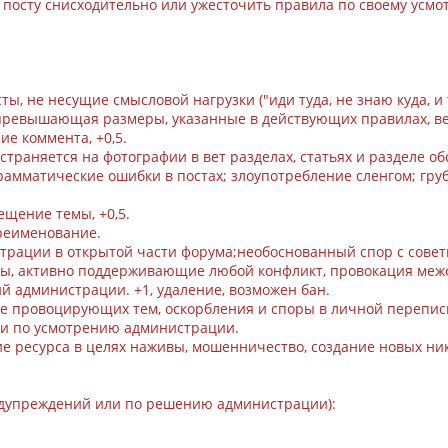
 посту снисходительно или ужесточить правила по своему усмо
сты, не несущие смысловой нагрузки ("иди туда, не знаю куда, и
 превышающая размеры, указанные в действующих правилах, в
ие коммента, +0,5.
траняется на фотографии в вет разделах, статьях и разделе о
мматические ошибки в постах; злоупотребление сленгом; грубо
ещение темы, +0,5.
ереименование.
страции в открытой части форума;необоснованный спор с сове
ты, активно поддерживающие любой конфликт, провокация меж
 администрации. +1, удаление, возможен бан.
ние провоцирующих тем, оскорбления и споры в личной перепи
или по усмотрению администрации.
е ресурса в целях наживы, мошенничество, создание новых ник
едупреждений или по решению администрации):