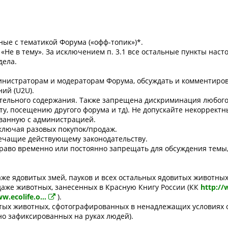
нные с тематикой Форума («офф-топик»)*.
«Не в тему». За исключением п. 3.1 все остальные пункты нас
дела.
инистраторам и модеpатоpам Форума, обсуждать и комментирова
ний (U2U).
тельного содеpжания. Также запрещена дискриминация любого 
ту, посещению другого форума и тд). Не допускайте некоррект
ованную с администрацией.
исключая разовых покупок/продаж.
pечащие действующему законодательству.
пpаво вpеменно или постоянно запpещать для обсуждения тем
же ядовитых змей, пауков и всех остальных ядовитых животных
даже животных, занесенных в Красную Книгу России (КК
http://
w.ecolife.o...
).
тых животных, сфотографированных в ненадлежащих условиях 
но зафиксированных на руках людей).