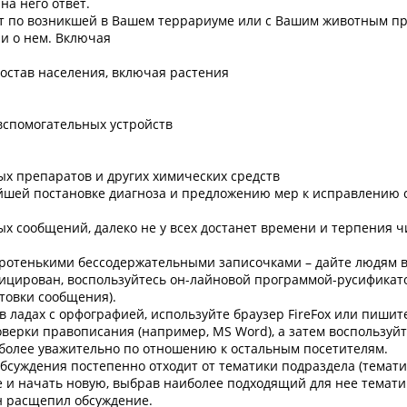
на него ответ.
вет по возникшей в Вашем террариуме или с Вашим животным пр
и о нем. Включая
состав населения, включая растения
 вспомогательных устройств
ых препаратов и других химических средств
йшей постановке диагноза и предложению мер к исправлению 
ых сообщений, далеко не у всех достанет времени и терпения 
коротенькими бессодержательными записочками – дайте людям в
фицирован, воспользуйтесь он-лайновой программой-русификато
товки сообщения).
м в ладах с орфографией, используйте браузер FireFox или пишит
ерки правописания (например, MS Word), а затем воспользуйт
 более уважительно по отношению к остальным посетителям.
 обсуждения постепенно отходит от тематики подраздела (темат
ке и начать новую, выбрав наиболее подходящий для нее темат
он расщепил обсуждение.