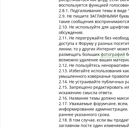
воспользуется функцией голосова
2.8.1. Подталкивание темы в виде 
2.9. Не пишите ЗАГЛАВНЫМИ буквам
такие сообщения воспринимаются 
2.10. Не используйте для шрифтов
обсуждения.
2.11. Не перегружайте без необхо
доступа к Форуму у разных посет
линии, то у других Интернет може
размещать больших
фотографий
б
возможно удаление ваших материа
2.12. Не пользуйтесь ненорматив
2.13. Избегайте использования как
умышленного коверканья правопис
2.14. Не устраивайте публичных р
2.15. Запрещено редактировать ил
искажению смысла ответа.
2.16. Название темы должно макс
2.17. Уважаемые форумчане, всем, 
информирование администрации, 
раннее указанного срока.
2.18. В том случае, если вы прод
заглавном посте один изменяемый 