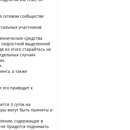
 в сетевом сообществе
остальных участников
технические средства
о скоростной выделенной
я из этого старайтесь не
отдельных случаях
ах.
 .
енга, а также
и это приводит к
ется 3 суток на
ры могут быть приняты и
вление, содержащее в
м не придется поднимать