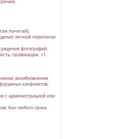
трению.
 там почитай);
едение личной переписки
бсуждения фотографий.
сть, провокации. +1,
тником; возобновление
форумных конфликтов,
ске с администрацией или
ов. Бан любого срока.