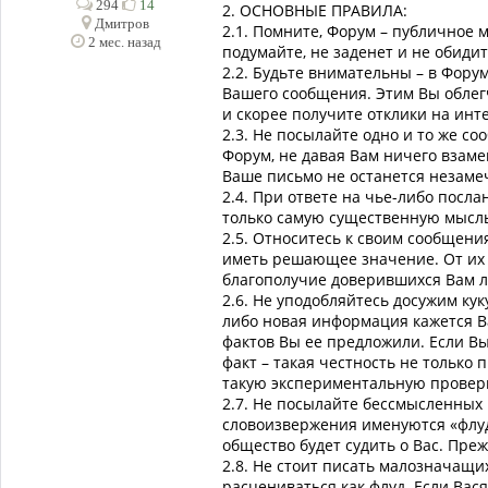
294
14
2. ОСHОВHЫЕ ПРАВИЛА:
Дмитров
2.1. Помните, Форум – публичное м
2 мес. назад
подумайте, не заденет и не обиди
2.2. Будьте внимательны – в Фору
Вашего сообщения. Этим Вы обле
и скорее получите отклики на ин
2.3. Не посылайте одно и то же с
Форум, не давая Вам ничего взам
Ваше письмо не останется незамеч
2.4. При ответе на чье-либо посл
только самую существенную мысль 
2.5. Относитесь к своим сообщени
иметь решающее значение. От их 
благополучие доверившихся Вам 
2.6. Не уподобляйтесь досужим ку
либо новая информация кажется В
фактов Вы ее предложили. Если Вы
факт – такая честность не только
такую экспериментальную провер
2.7. Не посылайте бессмысленных 
словоизвержения именуются «флу
общество будет судить о Вас. Преж
2.8. Не стоит писать малозначащи
расцениваться как флуд. Если Вас