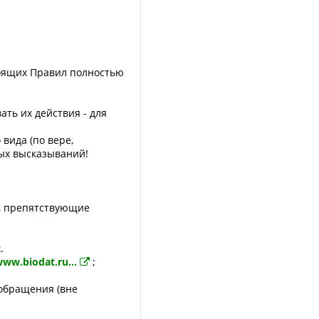
тоящих Правил полностью
ть их действия - для
вида (по вере,
ных высказываний!
ы, пpепятствующие
.
www.biodat.ru...
;
обращения (вне