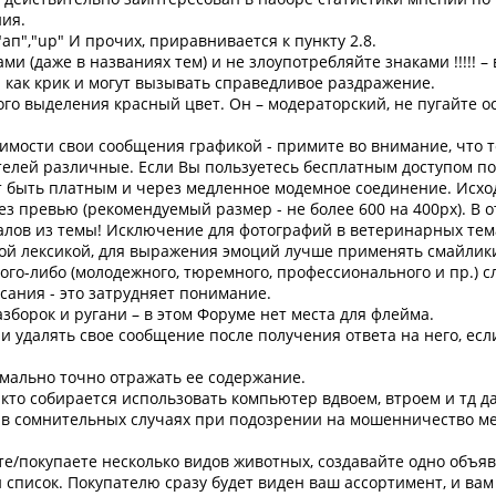
ния.
"ап","up" И прочих, приравнивается к пункту 2.8.
и (даже в названиях тем) и не злоупотребляйте знаками !!!!! –
как крик и могут вызывать справедливое раздражение.
ого выделения красный цвет. Он – модераторский, не пугайте 
димости свои сообщения графикой - примите во внимание, что 
ителей различные. Если Вы пользуетесь бесплатным доступом п
т быть платным и через медленное модемное соединение. Исход
ез превью (рекомендуемый размер - не более 600 на 400рх). В 
лов из темы! Исключение для фотографий в ветеринарных тем
ной лексикой, для выражения эмоций лучше применять смайлики
ого-либо (молодежного, тюремного, профессионального и пр.) сл
ания - это затрудняет понимание.
азборок и ругани – в этом Форуме нет места для флейма.
и удалять свое сообщение после получения ответа на него, есл
имально точно отражать ее содержание.
кто собирается использовать компьютер вдвоем, втроем и тд да
в сомнительных случаях при подозрении на мошенничество ме
аете/покупаете несколько видов животных, создавайте одно объя
список. Покупателю сразу будет виден ваш ассортимент, и ва